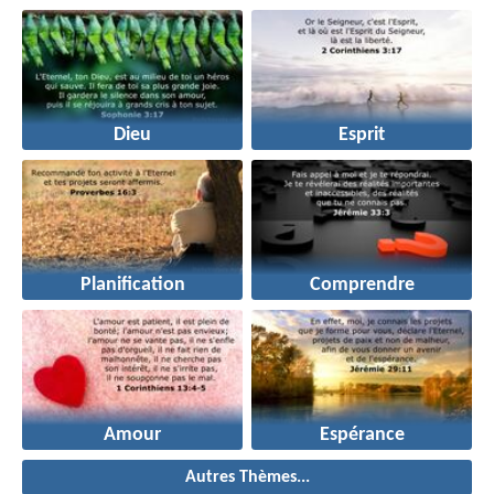
Dieu
Esprit
Planification
Comprendre
Amour
Espérance
Autres Thèmes...