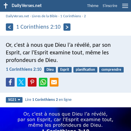
DailyVerses.net
Thème
S'inscrire
DailyVerses.net
›
Livres de la Bible
›
1 Corinthiens
›
2
1 Corinthiens 2:10
Or, c'est à nous que Dieu l’a révélé, par son
Esprit, car l'Esprit examine tout, même les
profondeurs de Dieu.
1 Corinthiens 2:10
Dieu
Esprit
planification
comprendre
Lire
1 Corinthiens 2
en ligne
SG21