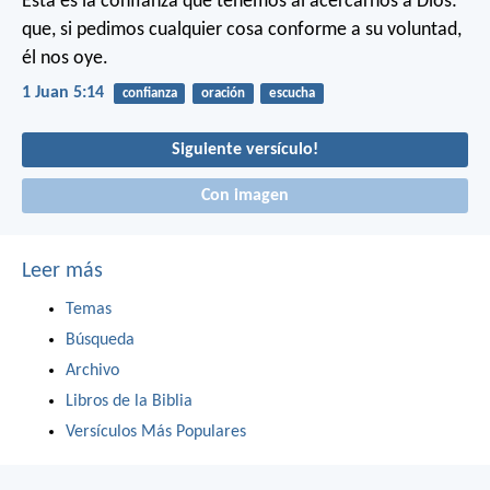
Esta es la confianza que tenemos al acercarnos a Dios:
que, si pedimos cualquier cosa conforme a su voluntad,
él nos oye.
1 Juan 5:14
confianza
oración
escucha
Siguiente versículo!
Con imagen
Leer más
Temas
Búsqueda
Archivo
Libros de la Biblia
Versículos Más Populares