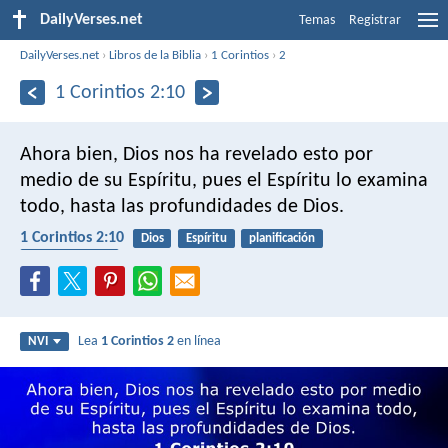
DailyVerses.net
Temas
Registrar
DailyVerses.net
›
Libros de la Biblia
›
1 Corintios
›
2
1 Corintios 2:10
Ahora bien, Dios nos ha revelado esto por
medio de su Espíritu, pues el Espíritu lo examina
todo, hasta las profundidades de Dios.
1 Corintios 2:10
Dios
Espíritu
planificación
entendimiento
Lea
1 Corintios 2
en línea
NVI