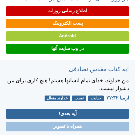
اطلاع رسانی روزانه
پست الکترونیک
Android
در وب سایت آنها
آیه کتاب مقدس تصادفی
من خداوند، خدای تمام انسانها هستم! هيچ كاری برای من
دشوار نيست.
ارميا ۳۲:‏۲۷
خداوند
تعجب
خداوند متعال
آیه بعدی!
همراه با تصویر