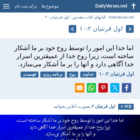
DailyVerses.net
موضوع ها
برای ثبت نام
DailyVerses.net
›
کتابهای کتاب مقدس
›
اول قرنتیان
›
۲
اول قرنتیان ۲:‏۱۰
اما خدا اين امور را توسط روح خود بر ما آشكار
ساخته است، زيرا روح خدا از عميقترين اسرار
خدا آگاهی دارد و آنها را بر ما آشكار می‌سازد.
اول قرنتیان ۲:‏۱۰
خداوند
روح
برنامه ریزی
فهمیدن
اول قرنتیان ۲
بصورت آنلاین بخوانید
PCB