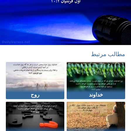
مطالب مرتبط
خداوند
روح