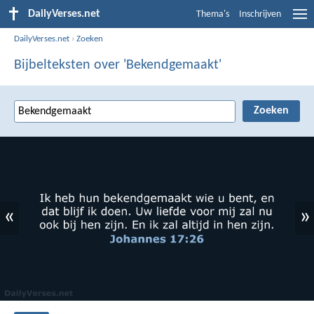
DailyVerses.net
Thema's
Inschrijven
DailyVerses.net
›
Zoeken
Bijbelteksten over 'Bekendgemaakt'
«
»