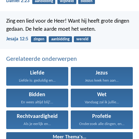
Daniël 2:23
aanbidding
wijsheid
bidden
Zing een lied voor de Heer!
Want hij heeft grote dingen
gedaan.
De hele aarde moet het weten.
Jesaja 12:5
zingen
aanbidding
wereld
Gerelateerde onderwerpen
Liefde
Jezus
Liefde is: geduldig en...
Jezus keek hen aan...
Bidden
Wet
En wees altijd blij!...
Vandaag zal ik jullie...
Rechtvaardigheid
Profetie
Als je eerlijk en...
Onderzoek alle dingen, en...
Meer Thema's...