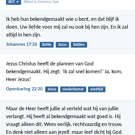
BGT
Bijbel in Gewone Taal
Ik heb hun bekendgemaakt wie u bent, en dat blijf ik
doen. Uw liefde voor mij zal nu ook bij hen zijn. En ik zal
altijd in hen zijn.
Johannes 17:26
liefde
Jezus
bidden
Jezus Christus heeft de plannen van God
bekendgemaakt. Hij zegt: ‘Ik zal snel komen!’
Ja, kom,
Heer Jezus!
Openbaring 22:20
Jezus
wederkomst
eindtijd
Maar de Heer heeft jullie al verteld wat hij van jullie
verlangt. Hij heeft al bekendgemaakt wat goed is. Hij
vraagt alleen dit: Wees eerlijk, rechtvaardig en trouw.
En denk niet alleen aan jezelf, maar leef dicht bij God.