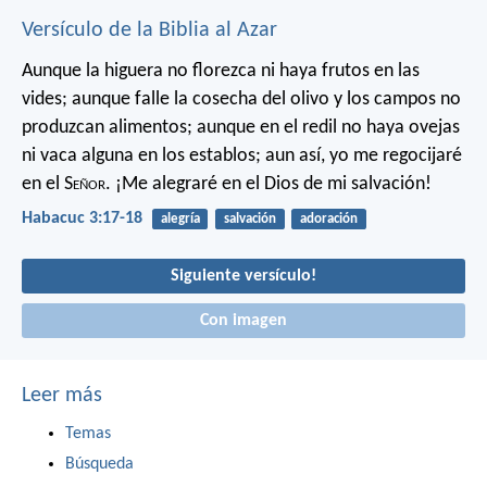
Versículo de la Biblia al Azar
Aunque la higuera no florezca
ni haya frutos en las
vides;
aunque falle la cosecha del olivo
y los campos no
produzcan alimentos;
aunque en el redil no haya ovejas
ni vaca alguna en los establos;
aun así, yo me regocijaré
en el S
eñor
.
¡Me alegraré en el Dios de mi salvación!
Habacuc 3:17-18
alegría
salvación
adoración
Siguiente versículo!
Con imagen
Leer más
Temas
Búsqueda