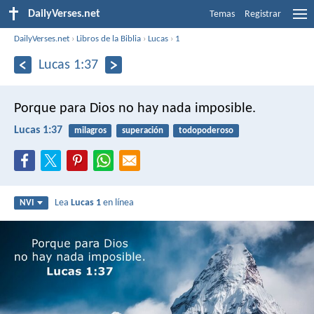
DailyVerses.net
Temas
Registrar
DailyVerses.net
›
Libros de la Biblia
›
Lucas
›
1
Lucas 1:37
Porque para Dios no hay nada imposible.
Lucas 1:37
milagros
superación
todopoderoso
Lea
Lucas 1
en línea
NVI