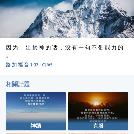
因 为 ， 出 於 神 的 话 ， 没 有 一 句 不 带 能 力 的
。
路 加 福 音 1:37 - CUVS
相關話題
神蹟
克服