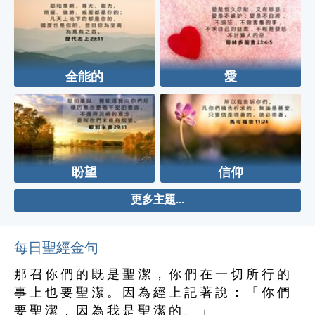
全能的
愛
盼望
信仰
更多主題...
每日聖經金句
那 召 你 們 的 既 是 聖 潔 ， 你 們 在 一 切 所 行 的
事 上 也 要 聖 潔 。 因 為 經 上 記 著 說 ： 「 你 們
要 聖 潔 ， 因 為 我 是 聖 潔 的 。 」