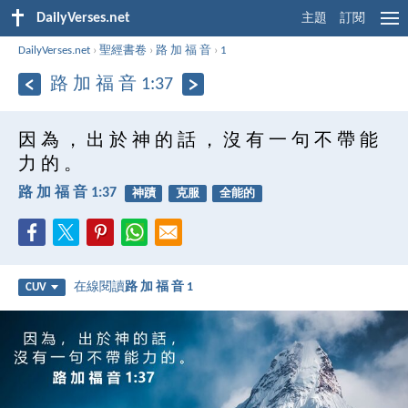
DailyVerses.net
主題
訂閱
DailyVerses.net
›
聖經書卷
›
路 加 福 音
›
1
路 加 福 音 1:37
因 為 ， 出 於 神 的 話 ， 沒 有 一 句 不 帶 能
力 的 。
路 加 福 音 1:37
神蹟
克服
全能的
在線閱讀
路 加 福 音 1
CUV