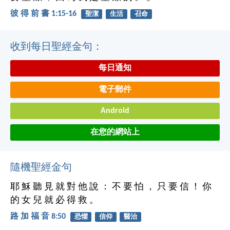
彼 得 前 書 1:15-16
聖潔
生活
召命
收到每日聖經金句：
每日通知
電子郵件
Android
在您的網站上
隨機聖經金句
耶 穌 聽 見 就 對 他 說 ： 不 要 怕 ， 只 要 信 ！ 你
的 女 兒 就 必 得 救 。
路 加 福 音 8:50
恐懼
信仰
醫治