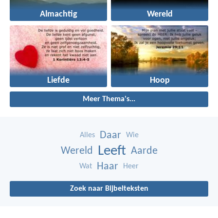
Almachtig
Wereld
Liefde
Hoop
Meer Thema's...
Daar
Alles
Wie
Leeft
Wereld
Aarde
Haar
Wat
Heer
Zoek naar Bijbelteksten