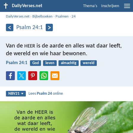
DailyVerses.net
Thema's
Inschrijven
DailyVerses.net
›
Bijbelboeken
›
Psalmen
›
24
Psalm 24:1
Van de
is de aarde en alles wat daar leeft,
HEER
de wereld en wie haar bewonen.
Psalm 24:1
God
leven
almachtig
wereld
Lees
Psalm 24
online
NBV21