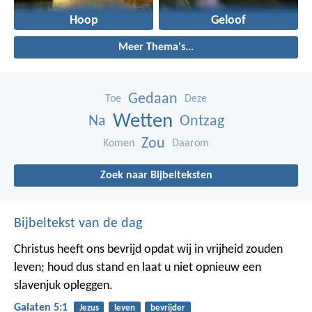
Hoop
Geloof
Meer Thema's...
Gedaan
Toe
Deze
Wetten
Na
Ontzag
Zou
Komen
Daarom
Zoek naar Bijbelteksten
Bijbeltekst van de dag
Christus heeft ons bevrijd opdat wij in vrijheid zouden
leven; houd dus stand en laat u niet opnieuw een
slavenjuk opleggen.
Galaten 5:1
Jezus
leven
bevrijder