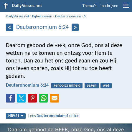
DailyVerses.net
Thema's
Inschrijven
DailyVerses.net
›
Bijbelboeken
›
Deuteronomium
›
6
Deuteronomium 6:24
Daarom gebood de
, onze God, ons al deze
HEER
wetten na te komen en ontzag voor Hem te
tonen. Dan zou het ons goed gaan en zou Hij
ons leven sparen, zoals Hij tot nu toe heeft
gedaan.
Deuteronomium 6:24
gehoorzaamheid
zegen
wet
Lees
Deuteronomium 6
online
NBV21