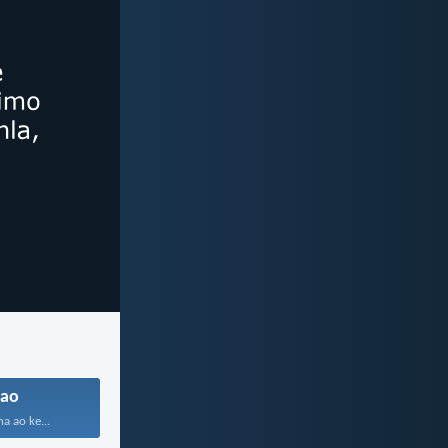
ao
a ao ke...