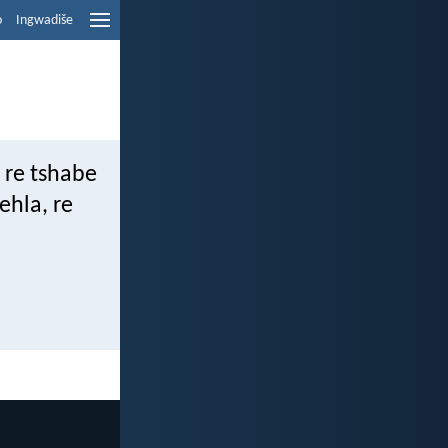
o
Ingwadiše
 re tshabe
ehla, re