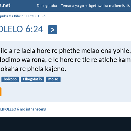
s.net
Dihlogotaba
Temana ya go se kgethwe ka maikemišetš
puku tša Bibele
›
LIPOLELO
›
6
OLELO 6:24
le a re laela hore re phethe melao ena yohle,
dimo wa rona, e le hore re tle re atlehe kam
lokaha re phela kajeno.
boikobo
tšhegofatšo
molao
a
LIPOLELO 6
mo inthaneteng