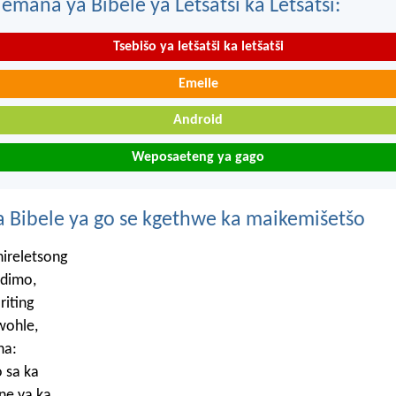
mana ya Bibele ya Letšatši ka Letšatši:
Tsebišo ya letšatši ka letšatši
Emeile
Android
Weposaeteng ya gago
 Bibele ya go se kgethwe ka maikemišetšo
hireletsong
dimo,
riting
wohle,
na:
 sa ka
ne ya ka,