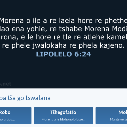
ba tša go tswalana
ikobo
Tšhegofatšo
Mol
mo araba...
Morena a le hlohonolofatse...
Mantswe an