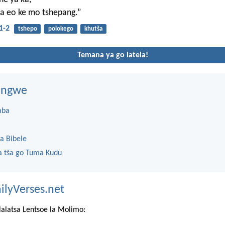
 eo ke mo tshepang.”
1-2
tshepo
polokego
khutša
Temana ya go latela!
dingwe
aba
a Bibele
 tša go Tuma Kudu
ilyVerses.net
lalatsa Lentsoe la Molimo: