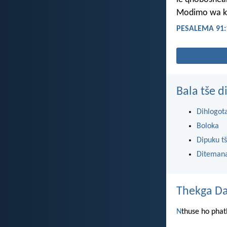
Modimo wa ka
PESALEMA 91:
Bala tše 
Dihlogot
Boloka
Dipuku tš
Ditemana
Thekga Da
N
thuse ho phat