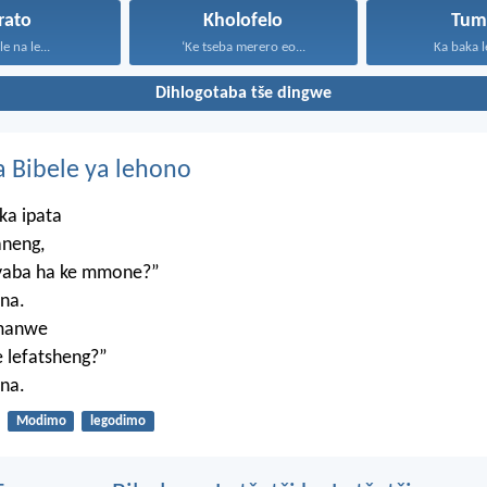
rato
Kholofelo
Tum
le na le...
‘Ke tseba merero eo...
Ka baka le
Dihlogotaba tše dingwe
 Bibele ya lehono
ka ipata
aneng,
, yaba ha ke mmone?”
na.
umanwe
 lefatsheng?”
na.
Modimo
legodimo