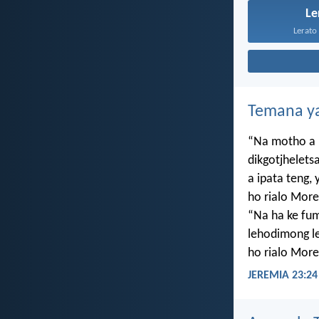
Le
Lerato 
Temana ya
“Na motho a 
dikgotjhelets
a ipata teng
ho rialo More
“Na ha ke f
lehodimong le
ho rialo More
JEREMIA 23:24