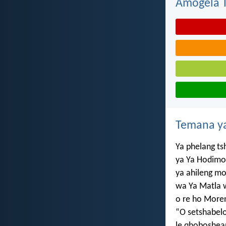
Amogela Te
Temana ya
Ya phelang ts
ya Ya Hodimo
ya ahileng mo
wa Ya Matla 
o re ho More
“O setshabelo
le qhoboshea