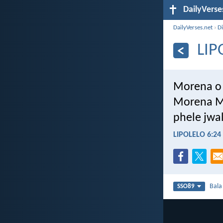
DailyVerse
DailyVerses.net
›
Di
LIP
Morena o i
Morena Mo
phele jwa
LIPOLELO 6:24
Bal
SSO89