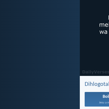
Dihlogota
Bo
Jesu a 