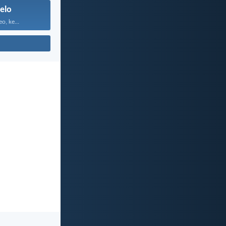
elo
o, ke...