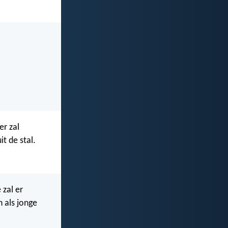
er zal
it de stal.
 zal er
n als jonge