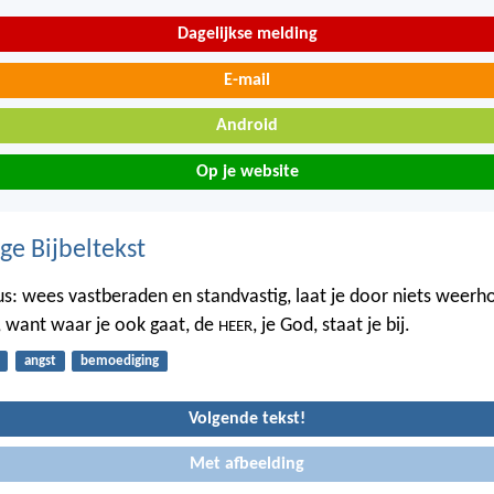
Dagelijkse melding
E-mail
Android
Op je website
ge Bijbeltekst
dus: wees vastberaden en standvastig, laat je door niets weer
 want waar je ook gaat, de
, je God, staat je bij.
HEER
angst
bemoediging
Volgende tekst!
Met afbeelding