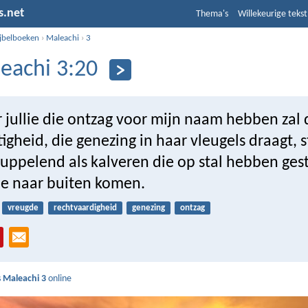
s.net
Thema's
Willekeurige tekst
ijbelboeken
›
Maleachi
›
3
eachi 3:20
 jullie die ontzag voor mijn naam hebben zal 
igheid, die genezing in haar vleugels draagt, 
uppelend als kalveren die op stal hebben ges
lie naar buiten komen.
vreugde
rechtvaardigheid
genezing
ontzag
s
Maleachi 3
online