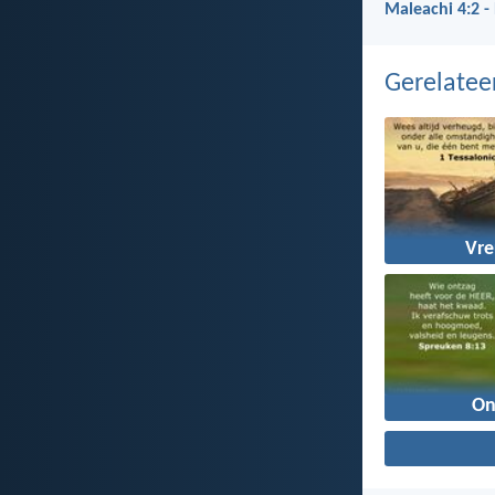
Maleachi 4:2 -
Gerelate
Vr
On