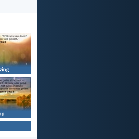
zing
op