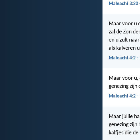
Maleachi 3:20 
Maar voor u d
zal de Zon der
en u zult naa
als kalveren ui
Maleachi 4:2 -
Maar voor u, 
genezing zijn 
Maleachi 4:2 
Maar júllie ha
genezing zijn 
kalfjes die de