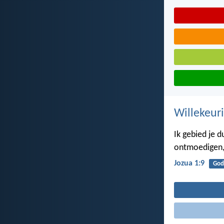
Willekeuri
Ik gebied je 
ontmoedigen,
Jozua 1:9
God