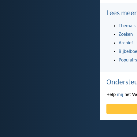
Lees meer
Thema's
Zoeken
Archief
Bijbelbo
Populairs
Ondersteu
Help
mij
het Wo