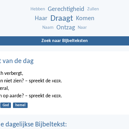
Gerechtigheid
Hebben
Zullen
Draagt
Haar
Komen
Ontzag
Naam
Naar
Zoek naar Bijbelteksten
t van de dag
ch verbergt,
n niet zien? – spreekt de
.
HEER
eral,
n op aarde? – spreekt de
.
HEER
God
hemel
 dagelijkse Bijbeltekst: