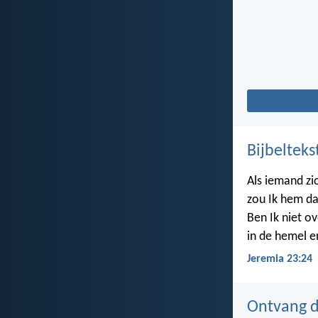
Bijbelteks
Als iemand zi
zou Ik hem da
Ben Ik niet ov
in de hemel e
Jeremia 23:24
Ontvang de