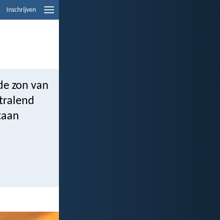
Inschrijven
de zon van
stralend
taan