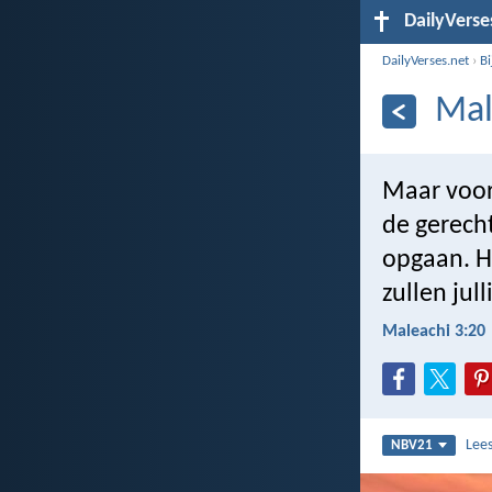
DailyVerse
DailyVerses.net
›
B
Mal
Maar voor
de gerecht
opgaan. H
zullen jul
Maleachi 3:20
Lee
NBV21