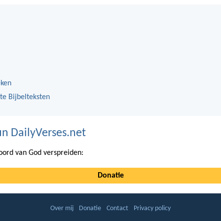
eken
te Bijbelteksten
n DailyVerses.net
ord van God verspreiden:
Donatie
Over mij
Donatie
Contact
Privacy policy