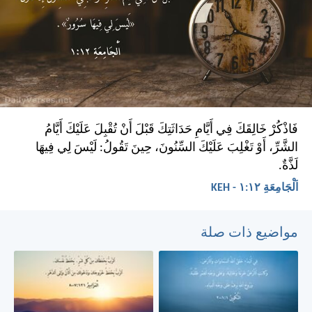
فَاذْكُرْ خَالِقَكَ فِي أَيَّامِ حَدَاثَتِكَ قَبْلَ أَنْ تُقْبِلَ عَلَيْكَ أَيَّامُ
الشَّرِّ، أَوْ تَغْلِبَ عَلَيْكَ السِّنُونَ، حِينَ تَقُولُ: لَيْسَ لِي فِيهَا
لَذَّةٌ.
اَلْجَامِعَةِ ١٢:‏١ - KEH
مواضيع ذات صلة