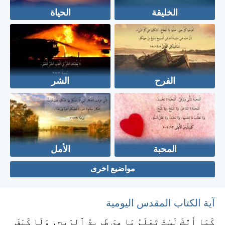
الخليقة
الحياة
الفرح
الشر
المحبة
الأمل
مواضيع اخرى
آية الكتاب المقدس اليومية
كَمَا أَنَّكَ لَسْتَ تَعْلَمُ مَا هِيَ طَرِيقُ ٱلرِّيحِ، وَلَا كَيْفَ