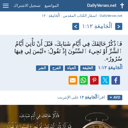
DailyVerses.net
المواضيع
تسجيل الاشتراك
DailyVerses.net
›
اسفار الكتاب المقدس
›
اَلْجَامِعَةِ
›
١٢
اَلْجَامِعَةِ ١٢:‏١
فَٱذْكُرْ خَالِقَكَ فِي أَيَّامِ شَبَابِكَ، قَبْلَ أَنْ تَأْتِيَ أَيَّامُ
ٱلشَّرِّ أَوْ تَجِيءَ ٱلسِّنُونَ إِذْ تَقُولُ: «لَيْسَ لِي فِيهَا
سُرُورٌ».
اَلْجَامِعَةِ ١٢:‏١
الخليقة
الحياة
الفرح
الشر
اقرأ
اَلْجَامِعَةِ ١٢
على الإنترنت
AVD