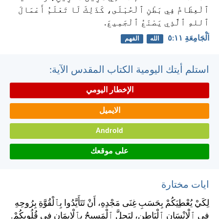
ٱلْعِظَامُ فِي بَطْنِ ٱلْحُبْلَى، كَذَلِكَ لَا تَعْلَمُ أَعْمَالَ
ٱللهِ ٱلَّذِي يَصْنَعُ ٱلْجَمِيعَ.
اَلْجَامِعَةِ ١١:‏٥
الله
الفهم
استلم أيتك اليومية الكتاب المقدس الآية:
الإخطار اليومي
الايميل
Android
على موقعك
ايات مختارة
لِكَيْ يُعْطِيَكُمْ بِحَسَبِ غِنَى مَجْدِهِ، أَنْ تَتَأَيَّدُوا بِٱلْقُوَّةِ بِرُوحِهِ
فِي ٱلْإِنْسَانِ ٱلْبَاطِنِ، لِيَحِلَّ ٱلْمَسِيحُ بِٱلْإِيمَانِ فِي قُلُوبِكُمْ.