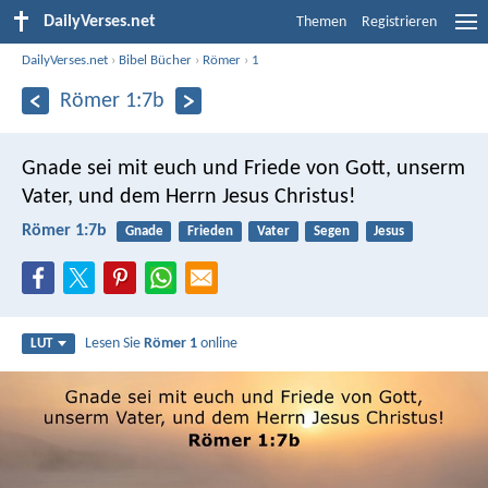
DailyVerses.net
Themen
Registrieren
DailyVerses.net
›
Bibel Bücher
›
Römer
›
1
Römer 1:7b
Gnade sei mit euch und Friede von Gott, unserm
Vater, und dem Herrn Jesus Christus!
Römer 1:7b
Gnade
Frieden
Vater
Segen
Jesus
Lesen Sie
Römer 1
online
LUT