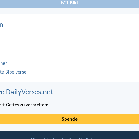
Mit Bild
n
cher
te Bibelverse
ze DailyVerses.net
ort Gottes zu verbreiten:
Spende