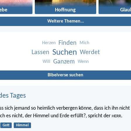
iebe
Hoffnung
Glau
Weitere Themen...
Finden
Herzen
Mich
Suchen
Lassen
Werdet
Ganzem
Will
Wenn
Bibelverse suchen
des Tages
ss sich jemand so heimlich verbergen könne, dass ich ihn nicht 
 ich es nicht, der Himmel und Erde erfüllt?, spricht der
.
HERR
Gott
Himmel