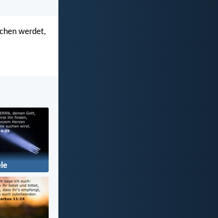
uchen werdet,
le