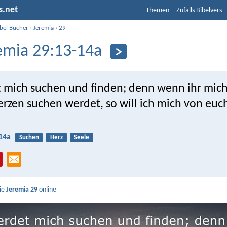
s.net
Themen
Zufalls Bibelvers
ibel Bücher
›
Jeremia
›
29
emia 29:13-14a
t mich suchen und finden; denn wenn ihr mic
rzen suchen werdet, so will ich mich von euc
14a
Suchen
Herz
Seele
Sie
Jeremia 29
online