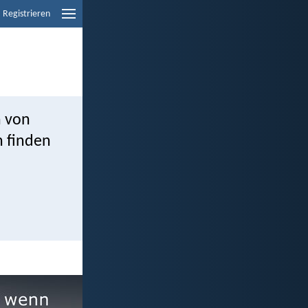
Registrieren
h von
h finden