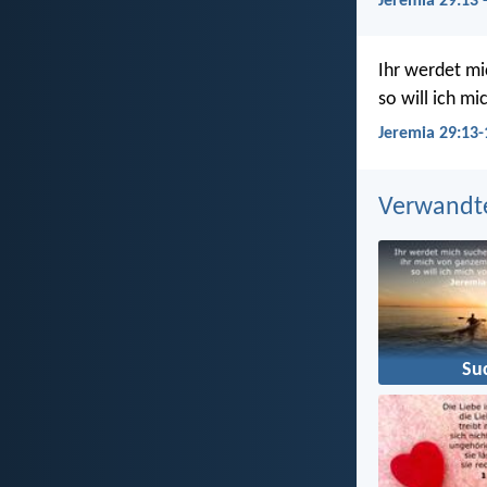
Jeremia 29:13 
Ihr werdet mi
so will ich mi
Jeremia 29:13-
Verwandt
Su