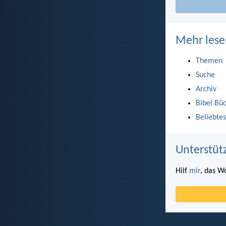
Mehr lese
Themen
Suche
Archiv
Bibel Bü
Beliebtes
Unterstüt
Hilf
mir
, das W