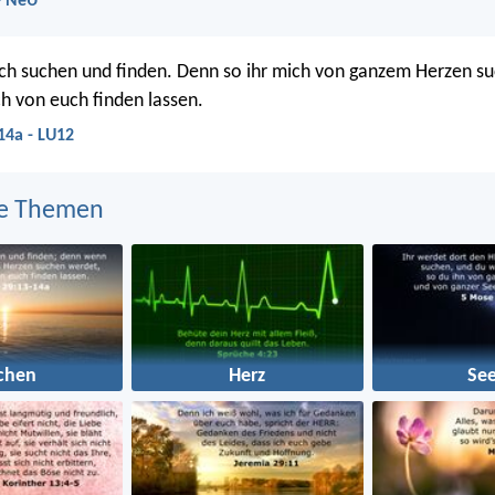
- NeÜ
ch suchen und finden. Denn so ihr mich von ganzem Herzen s
ch von euch finden lassen.
14a - LU12
e Themen
chen
Herz
See