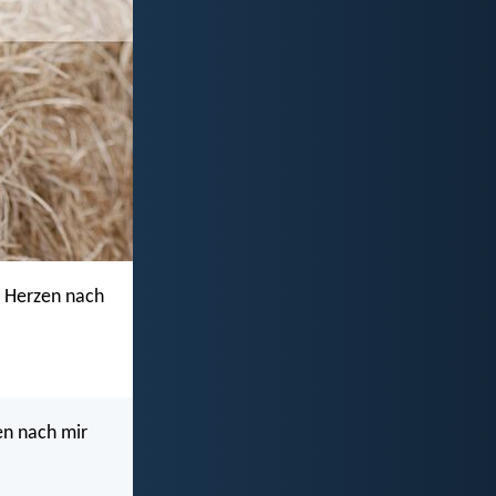
n Herzen nach
en nach mir