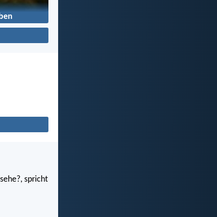
ben
sehe?, spricht