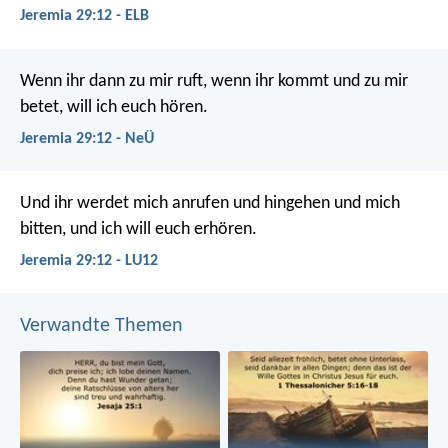
Jeremia 29:12 - ELB
Wenn ihr dann zu mir ruft, wenn ihr kommt und zu mir
betet, will ich euch hören.
Jeremia 29:12 - NeÜ
Und ihr werdet mich anrufen und hingehen und mich
bitten, und ich will euch erhören.
Jeremia 29:12 - LU12
Verwandte Themen