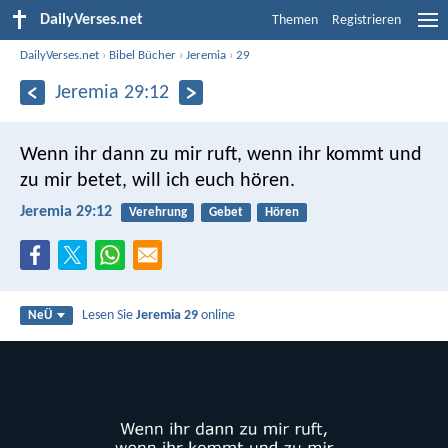
DailyVerses.net
Themen
Registrieren
DailyVerses.net
›
Bibel Bücher
›
Jeremia
›
29
Jeremia 29:12
Wenn ihr dann zu mir ruft, wenn ihr kommt und
zu mir betet, will ich euch hören.
Jeremia 29:12
Verehrung
Gebet
Hören
Lesen Sie
Jeremia 29
online
NeÜ