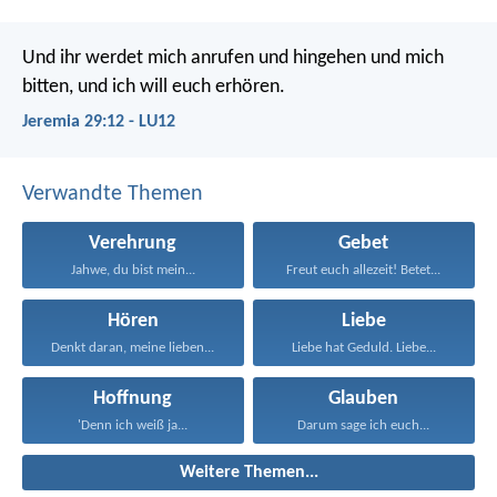
Und ihr werdet mich anrufen und hingehen und mich
bitten, und ich will euch erhören.
Jeremia 29:12 - LU12
Verwandte Themen
Verehrung
Gebet
Jahwe, du bist mein...
Freut euch allezeit! Betet...
Hören
Liebe
Denkt daran, meine lieben...
Liebe hat Geduld. Liebe...
Hoffnung
Glauben
'Denn ich weiß ja...
Darum sage ich euch...
Weitere Themen...