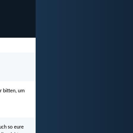
r bitten, um
uch so eure