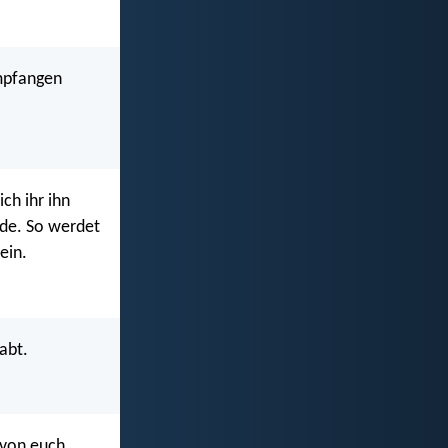
empfangen
ich ihr ihn
eude. So werdet
ein.
abt.
h von euch