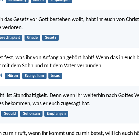
h das Gesetz vor Gott bestehen wollt, habt ihr euch von Chris
 verloren.
erechtigkeit
Gnade
Gesetz
tet fest, was ihr von Anfang an gehört habt! Wenn das in euch b
hr mit dem Sohn und mit dem Vater verbunden.
4
Hören
Evangelium
Jesus
ht, ist Standhaftigkeit. Denn wenn ihr weiterhin nach Gottes W
les bekommen, was er euch zugesagt hat.
Geduld
Gehorsam
Empfangen
 zu mir ruft, wenn ihr kommt und zu mir betet, will ich euch h