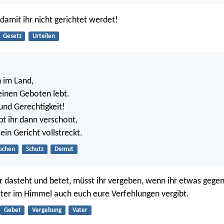
 damit ihr nicht gerichtet werdet!
Gesetz
Urteilen
 im Land,
seinen Geboten lebt.
nd Gerechtigkeit!
ibt ihr dann verschont,
in Gericht vollstreckt.
uchen
Schutz
Demut
 dasteht und betet, müsst ihr vergeben, wenn ihr etwas gege
ter im Himmel auch euch eure Verfehlungen vergibt.
Gebet
Vergebung
Vater