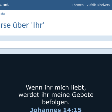
s.net
Themen
Zufalls Bibelvers
uche
rse über 'Ihr'