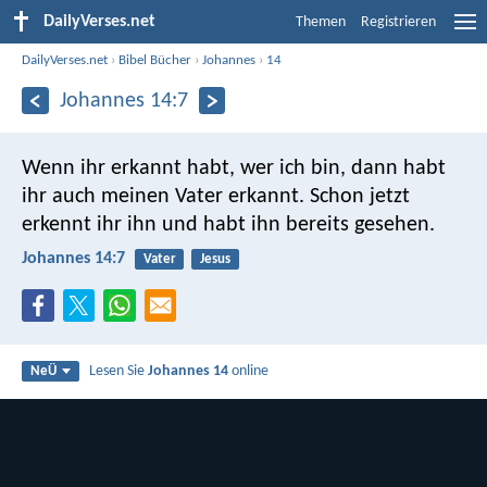
DailyVerses.net
Themen
Registrieren
DailyVerses.net
›
Bibel Bücher
›
Johannes
›
14
Johannes 14:7
Wenn ihr erkannt habt, wer ich bin, dann habt
ihr auch meinen Vater erkannt. Schon jetzt
erkennt ihr ihn und habt ihn bereits gesehen.
Johannes 14:7
Vater
Jesus
Lesen Sie
Johannes 14
online
NeÜ