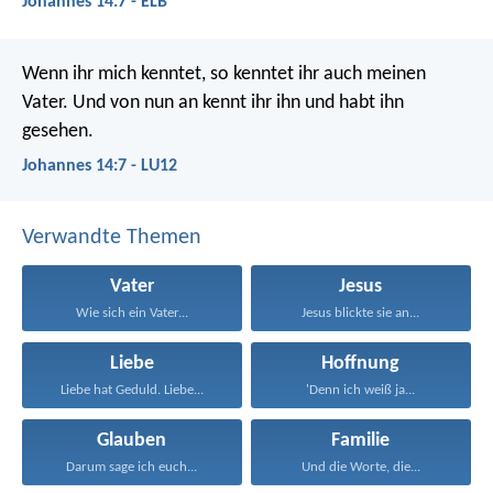
Johannes 14:7 - ELB
Wenn ihr mich kenntet, so kenntet ihr auch meinen
Vater. Und von nun an kennt ihr ihn und habt ihn
gesehen.
Johannes 14:7 - LU12
Verwandte Themen
Vater
Jesus
Wie sich ein Vater...
Jesus blickte sie an...
Liebe
Hoffnung
Liebe hat Geduld. Liebe...
'Denn ich weiß ja...
Glauben
Familie
Darum sage ich euch...
Und die Worte, die...