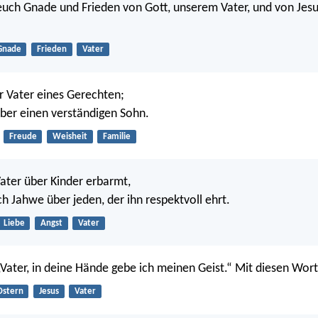
uch Gnade und Frieden von Gott, unserem Vater, und von Jesus
Gnade
Frieden
Vater
er Vater eines Gerechten;
 über einen verständigen Sohn.
Freude
Weisheit
Familie
Vater über Kinder erbarmt,
ch Jahwe über jeden, der ihn respektvoll ehrt.
Liebe
Angst
Vater
 „Vater, in deine Hände gebe ich meinen Geist.“ Mit diesen Wort
Ostern
Jesus
Vater