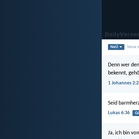
NeÜ
Neue e
Denn wer den 
bekennt, gehö
1 Johannes 2:2
Seid barmherz
Lukas 6:36
G
Ja, ich bin v