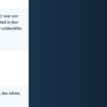
 Er war von
eit in ihm
r schlechthin
, das Jahwe,