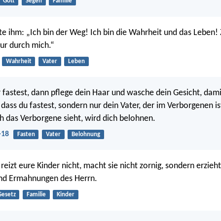
Gott
Segen
Familie
te ihm: „Ich bin der Weg! Ich bin die Wahrheit und das Leben!
r durch mich.“
Wahrheit
Vater
Leben
 fastest, dann pflege dein Haar und wasche dein Gesicht, dami
 dass du fastest, sondern nur dein Vater, der im Verborgenen is
ch das Verborgene sieht, wird dich belohnen.
-18
Fasten
Vater
Belohnung
 reizt eure Kinder nicht, macht sie nicht zornig, sondern erzieh
d Ermahnungen des Herrn.
Gesetz
Familie
Kinder