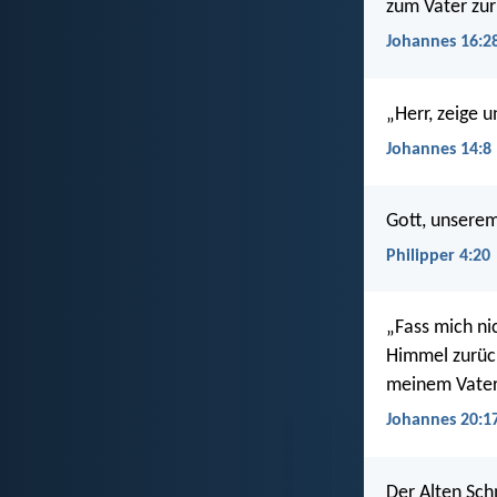
zum Vater zu
Johannes 16:2
„Herr, zeige u
Johannes 14:8
Gott, unserem
Philipper 4:20
„Fass mich nic
Himmel zurück
meinem Vater
Johannes 20:1
Der Alten Sch