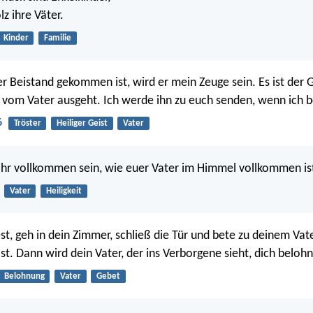
lz ihre Väter.
Kinder
Familie
 Beistand gekommen ist, wird er mein Zeuge sein. Es ist der G
 vom Vater ausgeht. Ich werde ihn zu euch senden, wenn ich b
6
Tröster
Heiliger Geist
Vater
 ihr vollkommen sein, wie euer Vater im Himmel vollkommen is
Vater
Heiligkeit
t, geh in dein Zimmer, schließ die Tür und bete zu deinem Vate
st. Dann wird dein Vater, der ins Verborgene sieht, dich beloh
Belohnung
Vater
Gebet