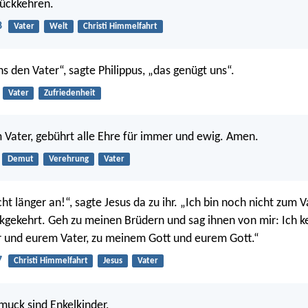
rückkehren.
8
Vater
Welt
Christi Himmelfahrt
ns den Vater“, sagte Philippus, „das genügt uns“.
Vater
Zufriedenheit
 Vater, gebührt alle Ehre für immer und ewig. Amen.
Demut
Verehrung
Vater
ht länger an!“, sagte Jesus da zu ihr. „Ich bin noch nicht zum V
gekehrt. Geh zu meinen Brüdern und sag ihnen von mir: Ich k
 und eurem Vater, zu meinem Gott und eurem Gott.“
7
Christi Himmelfahrt
Jesus
Vater
muck sind Enkelkinder,