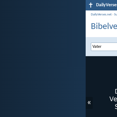
DailyVerse
DailyVerses.net
›
S
Bibelve
«