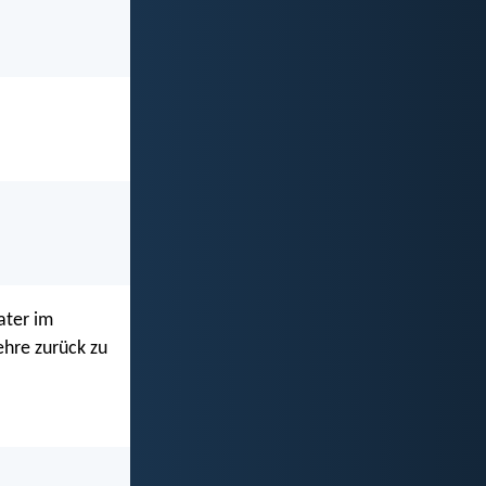
ater im
ehre zurück zu