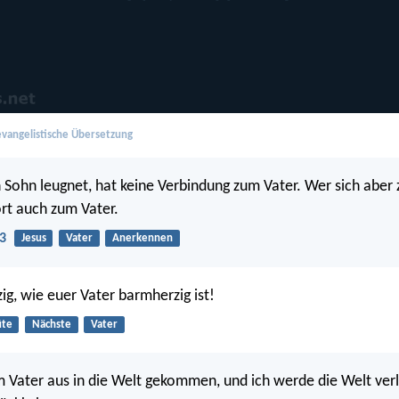
vangelistische Übersetzung
Sohn leugnet, hat keine Verbindung zum Vater. Wer sich aber
rt auch zum Vater.
3
Jesus
Vater
Anerkennen
ig, wie euer Vater barmherzig ist!
üte
Nächste
Vater
om Vater aus in die Welt gekommen, und ich werde die Welt ver