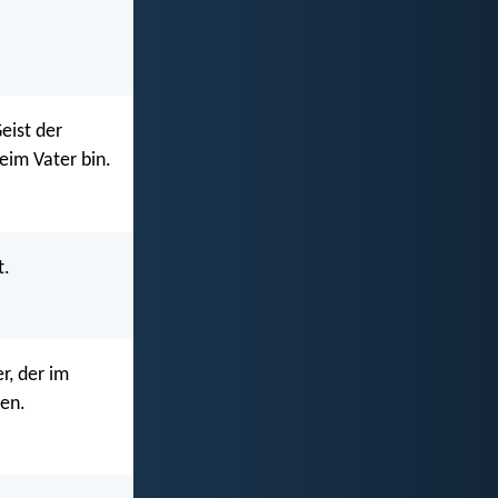
eist der
eim Vater bin.
t.
r, der im
nen.