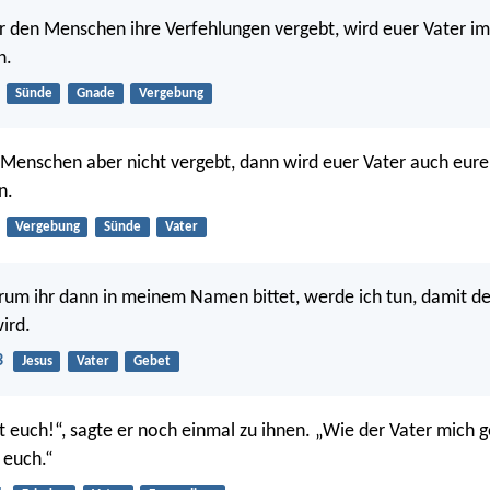
r den Menschen ihre Verfehlungen vergebt, wird euer Vater i
n.
Sünde
Gnade
Vergebung
Menschen aber nicht vergebt, dann wird euer Vater auch eur
n.
Vergebung
Sünde
Vater
rum ihr dann in meinem Namen bittet, werde ich tun, damit de
ird.
3
Jesus
Vater
Gebet
it euch!“, sagte er noch einmal zu ihnen. „Wie der Vater mich g
 euch.“