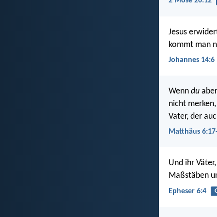
2 Mose 20:12
Jesus erwider
kommt man nu
Johannes 14:6
Wenn
du
aber
nicht merken,
Vater, der au
Matthäus 6:17
Und ihr Väter,
Maßstäben un
Epheser 6:4