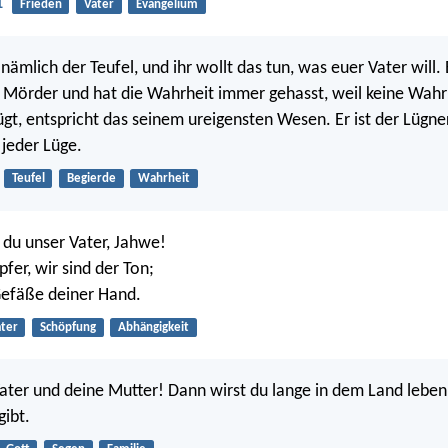
1
Frieden
Vater
Evangelium
 nämlich der Teufel, und ihr wollt das tun, was euer Vater will.
 Mörder und hat die Wahrheit immer gehasst, weil keine Wahrh
lügt, entspricht das seinem ureigensten Wesen. Er ist der Lügne
 jeder Lüge.
Teufel
Begierde
Wahrheit
 du unser Vater, Jahwe!
pfer, wir sind der Ton;
 Gefäße deiner Hand.
ter
Schöpfung
Abhängigkeit
ater und deine Mutter! Dann wirst du lange in dem Land leben
gibt.