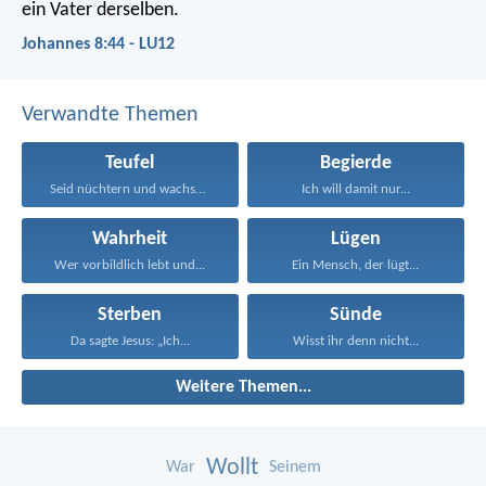
ein Vater derselben.
Johannes 8:44 - LU12
Verwandte Themen
Teufel
Begierde
Seid nüchtern und wachsam!...
Ich will damit nur...
Wahrheit
Lügen
Wer vorbildlich lebt und...
Ein Mensch, der lügt...
Sterben
Sünde
Da sagte Jesus: „Ich...
Wisst ihr denn nicht...
Weitere Themen...
Wollt
War
Seinem