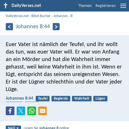
DailyVerses.net
Themen
Registrieren
DailyVerses.net
›
Bibel Bücher
›
Johannes
›
8
Johannes 8:44
Euer Vater ist nämlich der Teufel, und ihr wollt
das tun, was euer Vater will. Er war von Anfang
an ein Mörder und hat die Wahrheit immer
gehasst, weil keine Wahrheit in ihm ist. Wenn er
lügt, entspricht das seinem ureigensten Wesen.
Er ist der Lügner schlechthin und der Vater jeder
Lüge.
Johannes 8:44
Teufel
Begierde
Wahrheit
Lügen
Sterben
Sünde
Lesen Sie
Johannes 8
online
NeÜ