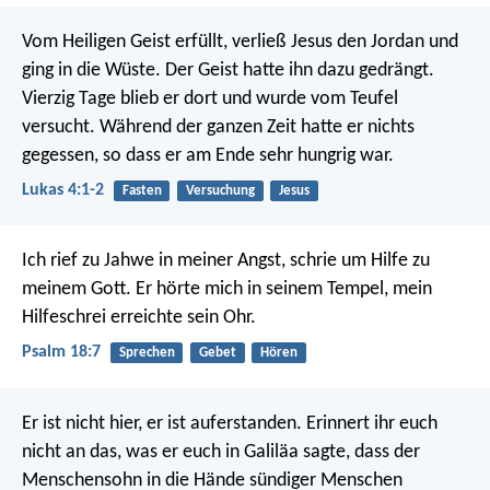
Vom Heiligen Geist erfüllt, verließ Jesus den Jordan und
ging in die Wüste. Der Geist hatte ihn dazu gedrängt.
Vierzig Tage blieb er dort und wurde vom Teufel
versucht. Während der ganzen Zeit hatte er nichts
gegessen, so dass er am Ende sehr hungrig war.
Lukas 4:1-2
Fasten
Versuchung
Jesus
Ich rief zu Jahwe in meiner Angst,
schrie um Hilfe zu
meinem Gott.
Er hörte mich in seinem Tempel,
mein
Hilfeschrei erreichte sein Ohr.
Psalm 18:7
Sprechen
Gebet
Hören
Er ist nicht hier, er ist auferstanden. Erinnert ihr euch
nicht an das, was er euch in Galiläa sagte, dass der
Menschensohn in die Hände sündiger Menschen