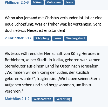
Philipper 2:6-8
Erlöser
Gehorsam
Jesus
Wenn also jemand mit Christus verbunden ist, ist er eine
neue Schöpfung: Was er früher war, ist vergangen: Seht
doch, etwas Neues ist entstanden!
2 Korinther 5:17
Schöpfung
Jesus
Wiedergeburt
Als Jesus während der Herrschaft von König Herodes in
Bethlehem, ‹einer Stadt› in Judäa, geboren war, kamen
Sterndeuter aus einem Land im Osten nach Jerusalem.
„Wo finden wir den König der Juden, der kürzlich
geboren wurde?“, fragten sie. „Wir haben seinen Stern
aufgehen sehen und sind hergekommen, um ihn zu
verehren.“
Matthäus 2:1-2
Weihnachten
Verehrung