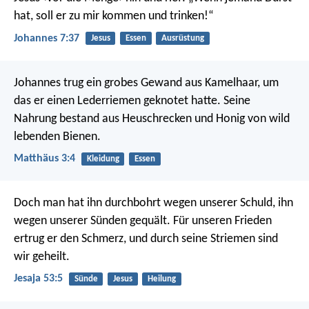
hat, soll er zu mir kommen und trinken!“
Johannes 7:37
Jesus
Essen
Ausrüstung
Johannes trug ein grobes Gewand aus Kamelhaar, um
das er einen Lederriemen geknotet hatte. Seine
Nahrung bestand aus Heuschrecken und Honig von wild
lebenden Bienen.
Matthäus 3:4
Kleidung
Essen
Doch man hat ihn durchbohrt wegen unserer Schuld,
ihn
wegen unserer Sünden gequält.
Für unseren Frieden
ertrug er den Schmerz,
und durch seine Striemen sind
wir geheilt.
Jesaja 53:5
Sünde
Jesus
Heilung