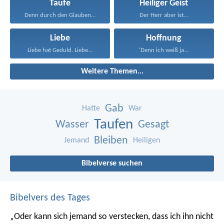
Taufe
Heiliger Geist
Denn durch den Glauben...
Der Herr aber ist...
Liebe
Hoffnung
Liebe hat Geduld. Liebe...
'Denn ich weiß ja...
Weitere Themen...
Gab
Hatte
War
Taufen
Wasser
Gesagt
Bleiben
Jemand
Heiligen
Bibelverse suchen
Bibelvers des Tages
„Oder kann sich jemand so verstecken, dass ich ihn nicht