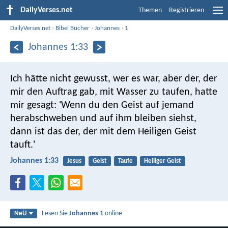
DailyVerses.net
Themen
Registrieren
DailyVerses.net
›
Bibel Bücher
›
Johannes
›
1
Johannes 1:33
Ich hätte nicht gewusst, wer es war, aber der, der
mir den Auftrag gab, mit Wasser zu taufen, hatte
mir gesagt: 'Wenn du den Geist auf jemand
herabschweben und auf ihm bleiben siehst,
dann ist das der, der mit dem Heiligen Geist
tauft.'
Johannes 1:33
Jesus
Geist
Taufe
Heiliger Geist
Lesen Sie
Johannes 1
online
NeÜ