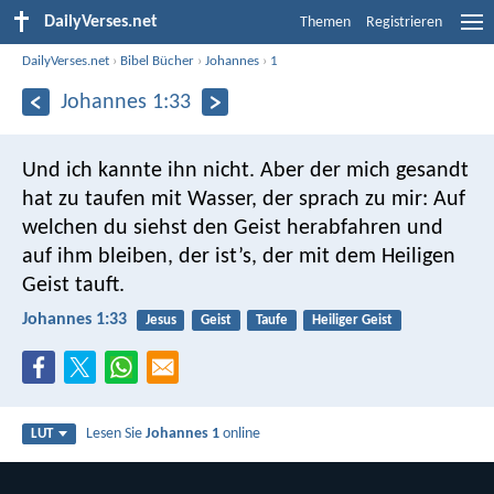
DailyVerses.net
Themen
Registrieren
DailyVerses.net
›
Bibel Bücher
›
Johannes
›
1
Johannes 1:33
Und ich kannte ihn nicht. Aber der mich gesandt
hat zu taufen mit Wasser, der sprach zu mir: Auf
welchen du siehst den Geist herabfahren und
auf ihm bleiben, der ist’s, der mit dem Heiligen
Geist tauft.
Johannes 1:33
Jesus
Geist
Taufe
Heiliger Geist
Lesen Sie
Johannes 1
online
LUT