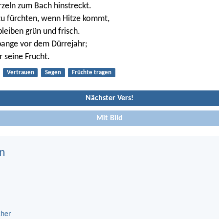
zeln zum Bach hinstreckt.
 zu fürchten, wenn Hitze kommt,
bleiben grün und frisch.
 bange vor dem Dürrejahr;
r seine Frucht.
Vertrauen
Segen
Früchte tragen
Nächster Vers!
Mit Bild
n
cher