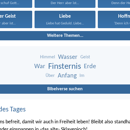
schuf Gott...
Der Herr aber ist...
Denn der Her
er Geist
Liebe
Hoff
 aber ist...
Liebe hat Geduld. Liebe...
'Denn ich w
Weitere Themen...
Wasser
Himmel
Geist
Finsternis
War
Erde
Anfang
Über
Im
Bibelverse suchen
des Tages
ns befreit, damit wir auch in Freiheit leben! Bleibt also standha
eder einspannen in ‹das alte› Sklavenjoch!