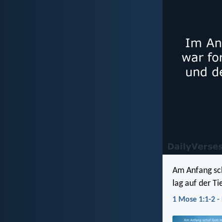
Am Anfang sch
lag auf der T
1 Mose 1:1-2 -