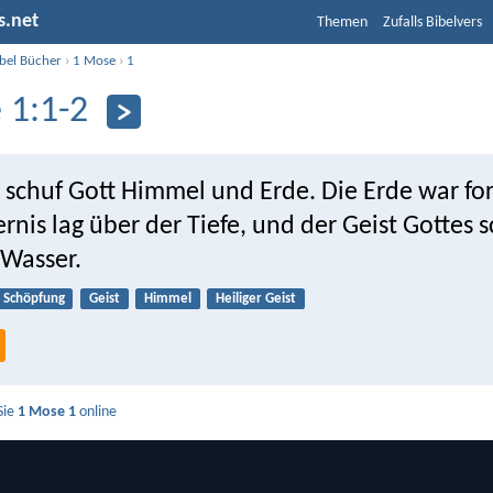
s.net
Themen
Zufalls Bibelvers
ibel Bücher
›
1 Mose
›
1
 1:1-2
 schuf Gott Himmel und Erde. Die Erde war fo
ternis lag über der Tiefe, und der Geist Gottes
Wasser.
Schöpfung
Geist
Himmel
Heiliger Geist
Sie
1 Mose 1
online