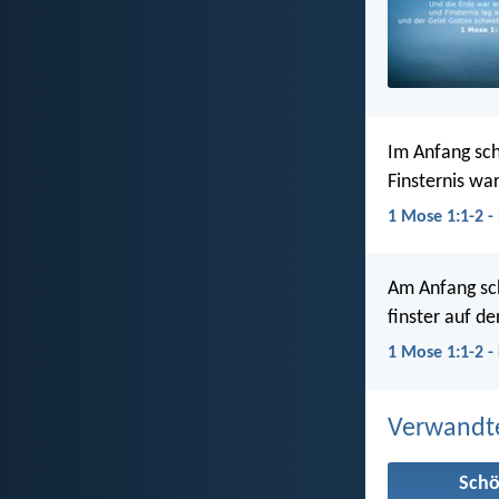
Im Anfang sch
Finsternis wa
1 Mose 1:1-2 -
Am Anfang sch
finster auf d
1 Mose 1:1-2 -
Verwandt
Sch