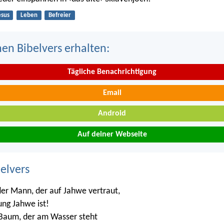
esus
Leben
Befreier
nen Bibelvers erhalten:
Tägliche Benachrichtigung
Email
Android
Auf deiner Webseite
belvers
der Mann, der auf Jahwe vertraut,
ng Jahwe ist!
n Baum, der am Wasser steht