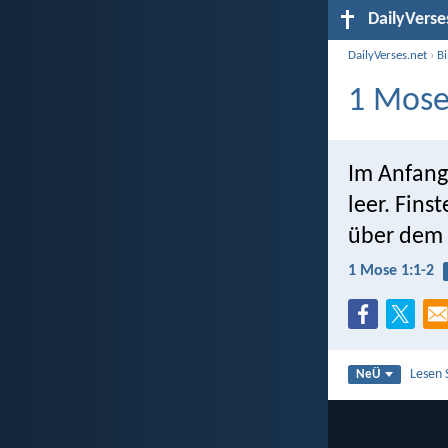
DailyVerse
DailyVerses.net
›
B
1 Mose
Im Anfang
leer. Fins
über dem 
1 Mose 1:1-2
Lesen 
NeÜ