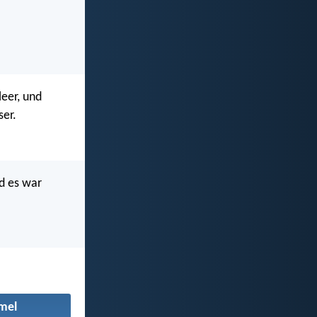
eer, und
ser.
d es war
mel