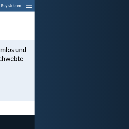
Registrieren
rmlos und
 schwebte