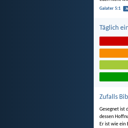
Galater 5:1
J
Täglich ei
Zufalls Bi
Gesegnet ist 
dessen Hoffnu
Er ist wie ei