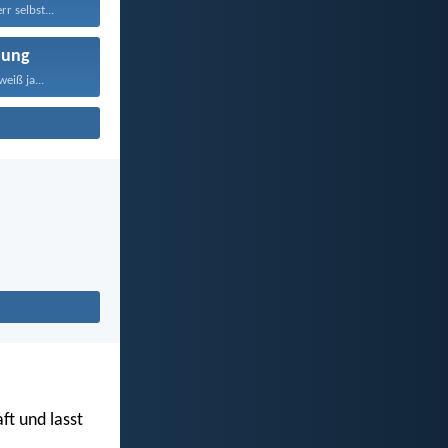
r selbst...
nung
eiß ja...
ft und lasst