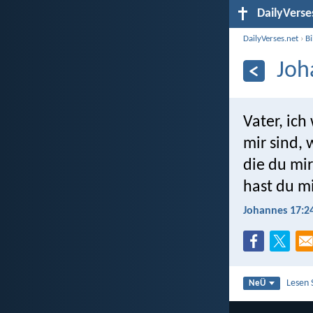
DailyVerse
DailyVerses.net
›
B
Joh
Vater, ich
mir sind, 
die du mi
hast du mi
Johannes 17:2
Lesen 
NeÜ