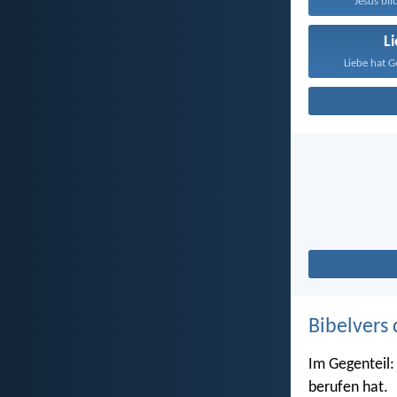
Jesus blic
L
Liebe hat G
Bibelvers 
Im Gegenteil: 
berufen hat.