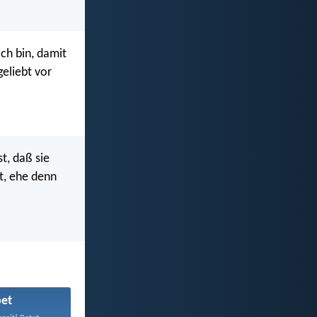
ich bin, damit
geliebt vor
st, daß sie
t, ehe denn
et