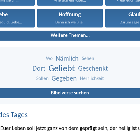
kte sie an...
Wie sich ein Vater...
Freut euch alle
iebe
Hoffnung
Glau
eduld. Liebe...
'Denn ich weiß ja...
Darum sage 
Weitere Themen...
Nämlich
Wo
Sehen
Geliebt
Dort
Geschenkt
Gegeben
Sollen
Herrlichkeit
Bibelverse suchen
des Tages
Euer Leben soll jetzt ganz von dem geprägt sein, der heilig ist