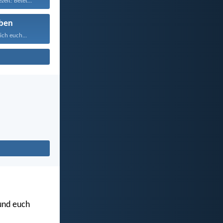
zeit! Betet...
ben
ich euch...
 und euch