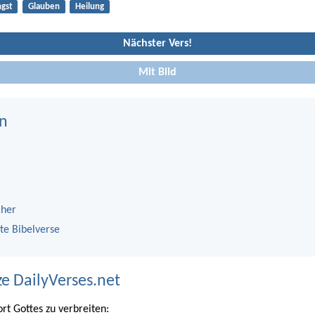
gst
Glauben
Heilung
Nächster Vers!
Mit Bild
n
cher
te Bibelverse
ze DailyVerses.net
ort Gottes zu verbreiten: