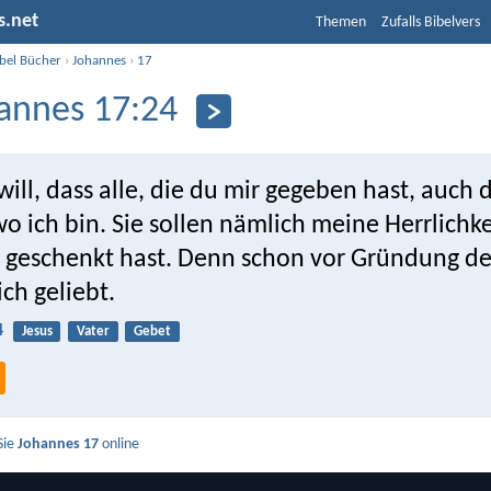
s.net
Themen
Zufalls Bibelvers
ibel Bücher
›
Johannes
›
17
annes 17:24
 will, dass alle, die du mir gegeben hast, auch 
wo ich bin. Sie sollen nämlich meine Herrlichk
r geschenkt hast. Denn schon vor Gründung de
ch geliebt.
4
Jesus
Vater
Gebet
Sie
Johannes 17
online