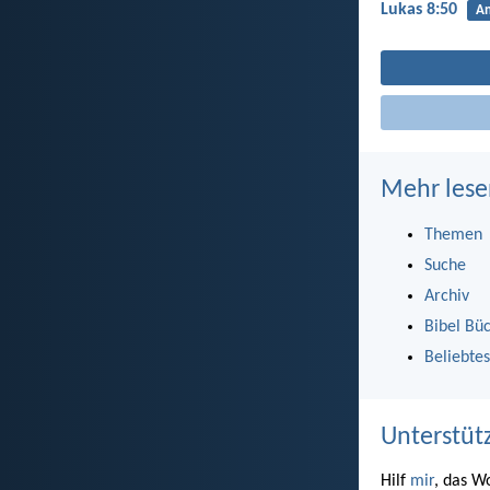
Lukas 8:50
An
Mehr lese
Themen
Suche
Archiv
Bibel Bü
Beliebtes
Unterstüt
Hilf
mir
, das W