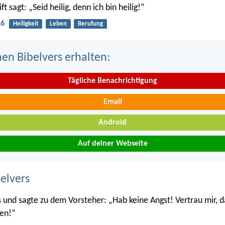
ft sagt: „Seid heilig, denn ich bin heilig!“
16
Heiligkeit
Leben
Berufung
nen Bibelvers erhalten:
Tägliche Benachrichtigung
Email
Android
Auf deiner Webseite
belvers
s und sagte zu dem Vorsteher: „Hab keine Angst! Vertrau mir, d
den!“