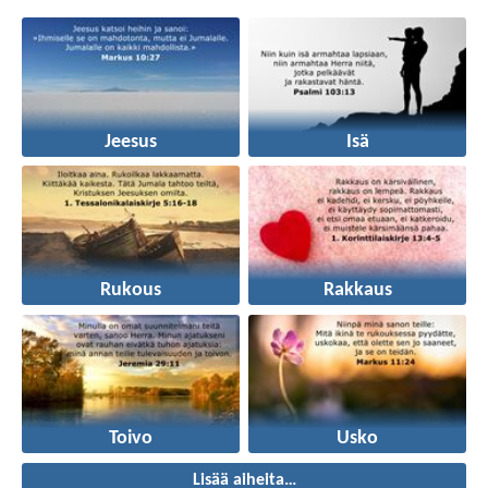
Jeesus
Isä
Rukous
Rakkaus
Toivo
Usko
Lisää aiheita…