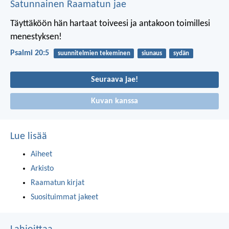
Satunnainen Raamatun jae
Täyttäköön hän hartaat toiveesi
ja antakoon toimillesi
menestyksen!
Psalmi 20:5
suunnitelmien tekeminen
siunaus
sydän
Seuraava jae!
Kuvan kanssa
Lue lisää
Aiheet
Arkisto
Raamatun kirjat
Suosituimmat jakeet