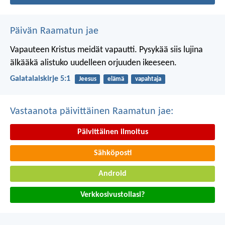
Päivän Raamatun jae
Vapauteen Kristus meidät vapautti. Pysykää siis lujina
älkääkä alistuko uudelleen orjuuden ikeeseen.
Galatalaiskirje 5:1
Jeesus
elämä
vapahtaja
Vastaanota päivittäinen Raamatun jae:
Päivittäinen ilmoitus
Sähköposti
Android
Verkkosivustollasi?