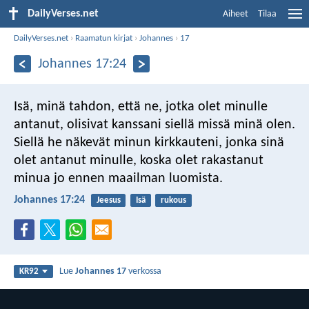
DailyVerses.net
Aiheet
Tilaa
DailyVerses.net
›
Raamatun kirjat
›
Johannes
›
17
Johannes 17:24
Isä, minä tahdon, että ne, jotka olet minulle
antanut, olisivat kanssani siellä missä minä olen.
Siellä he näkevät minun kirkkauteni, jonka sinä
olet antanut minulle, koska olet rakastanut
minua jo ennen maailman luomista.
Johannes 17:24
Jeesus
Isä
rukous
Lue
Johannes 17
verkossa
KR92