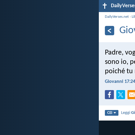
DailyVerse
DailyVerses.net
›
Li
Gio
Padre, vog
sono io, p
poiché tu
Giovanni 17:2
Leggi
Gi
CEI