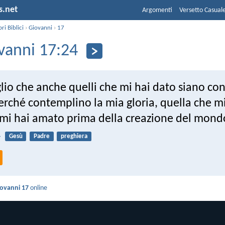
s.net
Argomenti
Versetto Casual
bri Biblici
›
Giovanni
›
17
vanni 17:24
lio che anche quelli che mi hai dato siano c
erché contemplino la mia gloria, quella che mi
 mi hai amato prima della creazione del mond
4
Gesù
Padre
preghiera
ovanni 17
online