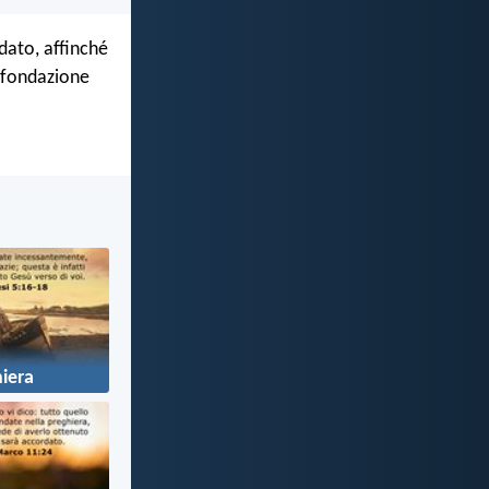
dato, affinché
a fondazione
iera