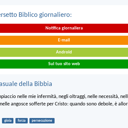
ersetto Biblico giornaliero:
Notifica giornaliera
E-mail
Android
Sul tuo sito web
asuale della Bibbia
iaccio nelle mie infermità, negli oltraggi, nelle necessità, nel
 nelle angosce sofferte per Cristo: quando sono debole, è allo
gioia
forza
persecuzione