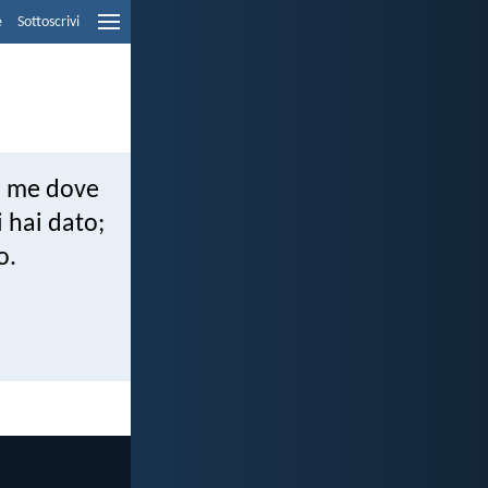
e
Sottoscrivi
on me dove
 hai dato;
o.