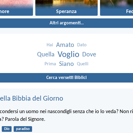
more
Speranza
Fe
Altri argomenti…
Amato
Hai
Dato
Voglio
Quella
Dove
Siano
Prima
Quelli
Cerca versetti Biblici
ella Bibbia del Giorno
condersi un uomo nei nascondigli senza che io lo veda? Non ri
ra? Parola del Signore.
Dio
paradiso