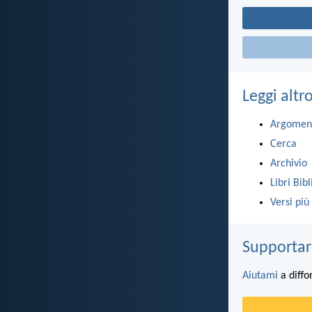
Leggi altr
Argomen
Cerca
Archivio
Libri Bibl
Versi più
Supportar
Aiutami
a diffo