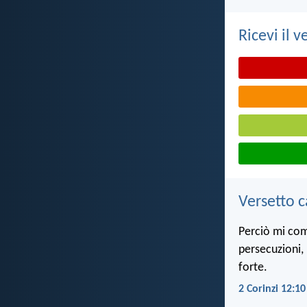
Ricevi il v
Versetto c
Perciò mi comp
persecuzioni,
forte.
2 Corinzi 12:10