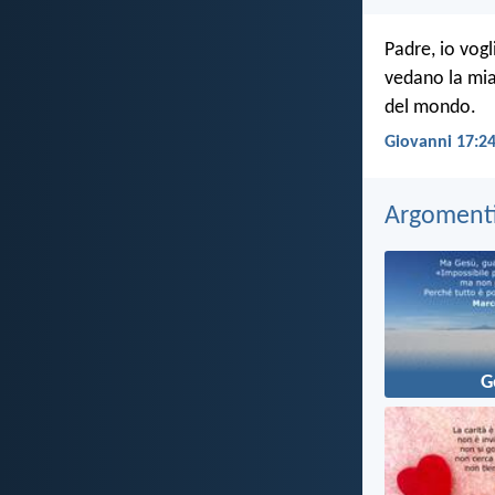
Padre, io vog
vedano la mia
del mondo.
Giovanni 17:24
Argomenti 
G