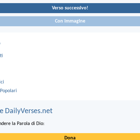
Verso successivo!
Con immagine
o
ti
ici
 Popolari
e DailyVerses.net
ndere la Parola di Dio:
Dona