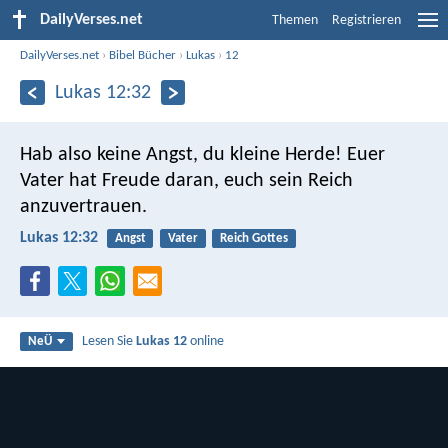
DailyVerses.net
Themen
Registrieren
DailyVerses.net
›
Bibel Bücher
›
Lukas
›
12
Lukas 12:32
Hab also keine Angst, du kleine Herde! Euer
Vater hat Freude daran, euch sein Reich
anzuvertrauen.
Lukas 12:32
Angst
Vater
Reich Gottes
Lesen Sie
Lukas 12
online
NeÜ