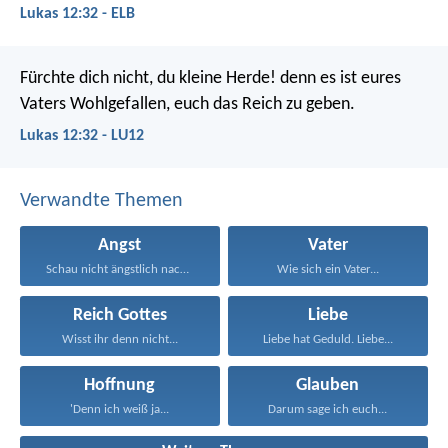
Lukas 12:32 - ELB
Fürchte dich nicht, du kleine Herde! denn es ist eures
Vaters Wohlgefallen, euch das Reich zu geben.
Lukas 12:32 - LU12
Verwandte Themen
Angst
Vater
Schau nicht ängstlich nach...
Wie sich ein Vater...
Reich Gottes
Liebe
Wisst ihr denn nicht...
Liebe hat Geduld. Liebe...
Hoffnung
Glauben
'Denn ich weiß ja...
Darum sage ich euch...