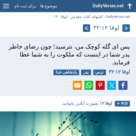
DailyVerses.net
موضوع ها
برای ثبت نام
DailyVerses.net
›
کتابهای کتاب مقدس
›
لوقا
›
۱۲
لوقا ۱۲:‏۳۲
پس ای گله كوچک من، نترسيد! چون رضای خاطر
پدر شما در اينست كه ملكوت را به شما عطا
فرمايد.
لوقا ۱۲:‏۳۲
ترس
پدر
پادشاهی خدا
لوقا ۱۲
بصورت آنلاین بخوانید
PCB