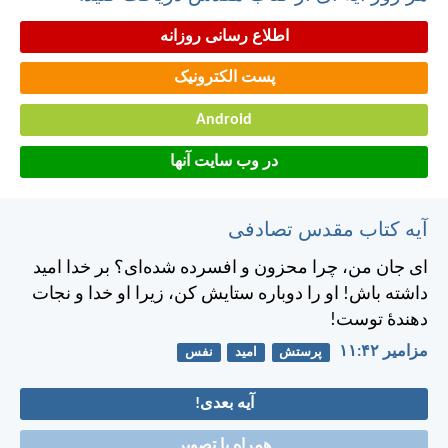
اطلاع رسانی روزانه
پست الکترونیک
Android
در وب سایت آنها
آیه کتاب مقدس تصادفی
ای جان من، چرا محزون و افسرده شده‌ای؟ بر خدا اميد
داشته باش! او را دوباره ستايش كن، زيرا او خدا و نجات
دهندهٔ توست!
مزامير ۴۲:‏۱۱
پرستش
امید
نفس
آیه بعدی!
همراه با تصویر