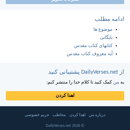
ادامه مطلب
موضوع ها
بایگانی
کتابهای کتاب مقدس
آیه معروف کتاب مقدس
از DailyVerses.net پشتیبانی کنید
به
من
کمک کنید تا کلام خدا را منتشر کنم:
اهدا کردن
درباره من
اهدا کردن
مخاطب
حریم خصوصی
© 2026 DailyVerses.net