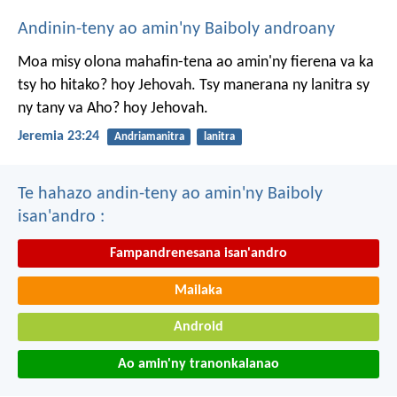
Andinin-teny ao amin'ny Baiboly androany
Moa misy olona mahafin-tena ao amin'ny fierena va ka
tsy ho hitako? hoy Jehovah. Tsy manerana ny lanitra sy
ny tany va Aho? hoy Jehovah.
Jeremia 23:24
Andriamanitra
lanitra
Te hahazo andin-teny ao amin'ny Baiboly
isan'andro :
Fampandrenesana isan'andro
Mailaka
Android
Ao amin'ny tranonkalanao