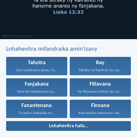
Lohahevitra mifandraika amin'izany
Tahotra
Ray
Aza matahotra ianao, fa...
Tahaka ny fiantràn'ny ray...
Fanjakana
Fitiavana
Moa tsy fantatrareo va...
Ny fitiavana mahari-po sady...
Fanantenana
Finoana
Fa Izaho mahalala ny...
Koa lazaiko aminareo: Na...
Lohahevitra hafa...