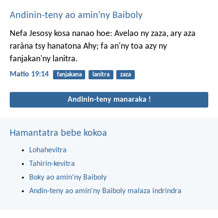
Andinin-teny ao amin'ny Baiboly
Nefa Jesosy kosa nanao hoe: Avelao ny zaza, ary aza
raràna tsy hanatona Ahy; fa an'ny toa azy ny
fanjakan'ny lanitra.
Matio 19:14
fanjakana
lanitra
zaza
Andinin-teny manaraka !
Hamantatra bebe kokoa
Lohahevitra
Tahirin-kevitra
Boky ao amin'ny Baiboly
Andin-teny ao amin'ny Baiboly malaza indrindra