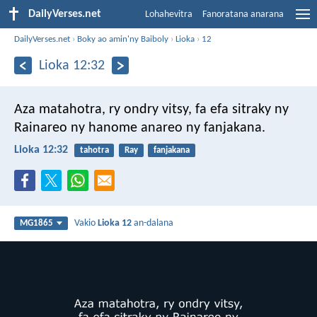
DailyVerses.net
Lohahevitra
Fanoratana anarana
DailyVerses.net
›
Boky ao amin'ny Baiboly
›
Lioka
›
12
Lioka 12:32
Aza matahotra, ry ondry vitsy, fa efa sitraky ny
Rainareo ny hanome anareo ny fanjakana.
Lioka 12:32
tahotra
Ray
fanjakana
Vakio
Lioka 12
an-dalana
MG1865