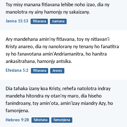
Tsy misy manana fitiavana lehibe noho izao, dia ny
manolotra ny ainy hamonjy ny sakaizany.
Jaona 15:13
fitiavana
namana
Ary mandehana amin'ny fitiavana, toy ny nitiavan'i
Kristy anareo, dia ny nanolorany ny tenany ho fanatitra
sy ho fanavotana amin'Andriamanitra, ho hanitra
ankasitrahana, hamonjy antsika.
Efesiana 5:2
fitiavana
Jesosy
Dia tahaka izany koa Kristy, rehefa natolotra indray
mandeha hitondra ny otan'ny maro, dia hiseho
fanindroany, tsy amin'ota, amin'izay miandry Azy, ho
famonjena.
Hebreo 9:28
fahotana
famonjena