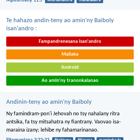
Mpitoriteny 11:5
Andriamanitra
mahatakatra
Te hahazo andin-teny ao amin'ny Baiboly
isan'andro :
Fampandrenesana isan'andro
Mailaka
Android
Ao amin'ny tranonkalanao
Andinin-teny ao amin'ny Baiboly
Ny famindram-pon'i Jehovah no tsy nahalany ritra
antsika,
fa tsy mitsahatra ny fiantrany.
Vaovao isa-
maraina izany;
lehibe ny fahamarinanao.
Fitomaniana 3:22-23