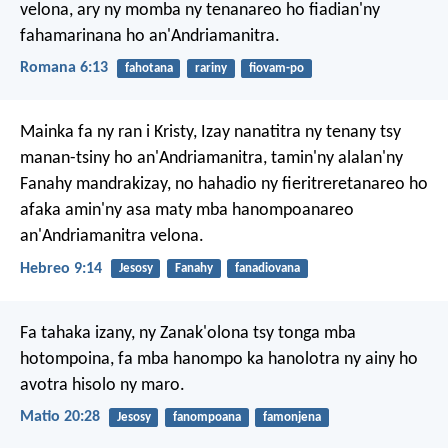
velona, ary ny momba ny tenanareo ho fiadian'ny
fahamarinana ho an'Andriamanitra.
Romana 6:13
fahotana
rariny
fiovam-po
Mainka fa ny ran i Kristy, Izay nanatitra ny tenany tsy
manan-tsiny ho an'Andriamanitra, tamin'ny alalan'ny
Fanahy mandrakizay, no hahadio ny fieritreretanareo ho
afaka amin'ny asa maty mba hanompoanareo
an'Andriamanitra velona.
Hebreo 9:14
Jesosy
Fanahy
fanadiovana
Fa tahaka izany, ny Zanak'olona tsy tonga mba
hotompoina, fa mba hanompo ka hanolotra ny ainy ho
avotra hisolo ny maro.
Matio 20:28
Jesosy
fanompoana
famonjena