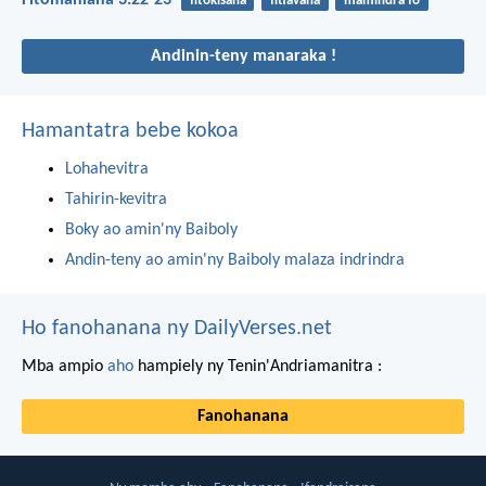
fitokisana
fitiavana
mamindra fo
Andinin-teny manaraka !
Hamantatra bebe kokoa
Lohahevitra
Tahirin-kevitra
Boky ao amin'ny Baiboly
Andin-teny ao amin'ny Baiboly malaza indrindra
Ho fanohanana ny DailyVerses.net
Mba ampio
aho
hampiely ny Tenin'Andriamanitra :
Fanohanana