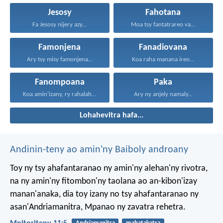
Jesosy
Fahotana
Fa Jesosy nijery azy...
Moa tsy fantatrareo va...
Famonjena
Fanadiovana
Ary tsy misy famonjena...
Koa raha manana ireo...
Fanompoana
Paka
Koa amin'izany, ry rahalahy...
Ary ny anjely namaly...
Lohahevitra hafa...
Andinin-teny ao amin'ny Baiboly androany
Toy ny tsy ahafantaranao ny amin'ny alehan'ny rivotra,
na ny amin'ny fitombon'ny taolana ao an-kibon'izay
manan'anaka, dia toy izany no tsy ahafantaranao ny
asan'Andriamanitra, Mpanao ny zavatra rehetra.