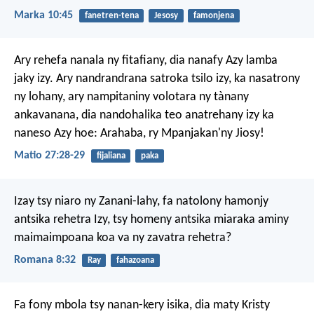
Marka 10:45
fanetren-tena
Jesosy
famonjena
Ary rehefa nanala ny fitafiany, dia nanafy Azy lamba
jaky izy. Ary nandrandrana satroka tsilo izy, ka nasatrony
ny lohany, ary nampitaniny volotara ny tànany
ankavanana, dia nandohalika teo anatrehany izy ka
naneso Azy hoe: Arahaba, ry Mpanjakan'ny Jiosy!
Matio 27:28-29
fijaliana
paka
Izay tsy niaro ny Zanani-lahy, fa natolony hamonjy
antsika rehetra Izy, tsy homeny antsika miaraka aminy
maimaimpoana koa va ny zavatra rehetra?
Romana 8:32
Ray
fahazoana
Fa fony mbola tsy nanan-kery isika, dia maty Kristy