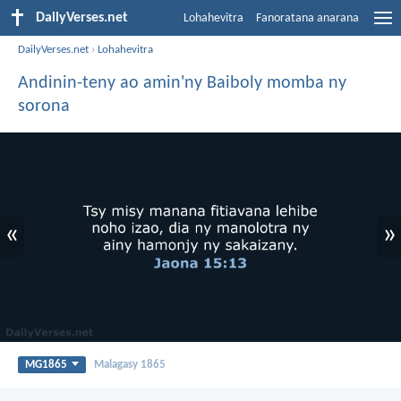
DailyVerses.net
Lohahevitra
Fanoratana anarana
DailyVerses.net
›
Lohahevitra
Andinin-teny ao amin'ny Baiboly momba ny
sorona
«
»
MG1865
Malagasy 1865