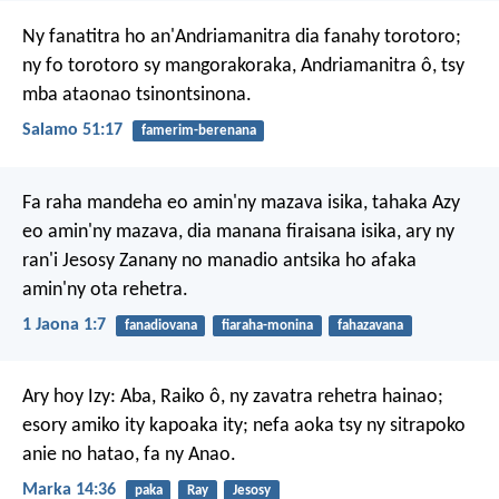
Ny fanatitra ho an'Andriamanitra dia fanahy torotoro;
ny fo torotoro sy mangorakoraka,
Andriamanitra ô, tsy
mba ataonao tsinontsinona.
Salamo 51:17
famerim-berenana
Fa raha mandeha eo amin'ny mazava isika, tahaka Azy
eo amin'ny mazava, dia manana firaisana isika, ary ny
ran'i Jesosy Zanany no manadio antsika ho afaka
amin'ny ota rehetra.
1 Jaona 1:7
fanadiovana
fiaraha-monina
fahazavana
Ary hoy Izy: Aba, Raiko ô, ny zavatra rehetra hainao;
esory amiko ity kapoaka ity; nefa aoka tsy ny sitrapoko
anie no hatao, fa ny Anao.
Marka 14:36
paka
Ray
Jesosy