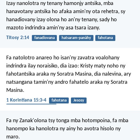
Izay nanolotra ny tenany hamonjy antsika, mba
hanavotany antsika ho afaka amin'ny ota rehetra, sy
hanadiovany izay olona ho an'ny tenany, sady ho
mazoto indrindra amin'ny asa tsara izany.
Titosy 2:14
fanadiovana
hatsaram-panàhy
fahotana
Fa natolotro anareo ho isan'ny zavatra voalohany
indrindra ilay noraisiko, dia izao: Kristy maty noho ny
fahotantsika araka ny Soratra Masina, dia nalevina, ary
natsangana tamin'ny andro fahatelo araka ny Soratra
Masina.
1 Korintiana 15:3-4
fahotana
Jesosy
fitsanganana amin'ny maty
Fa ny Zanak'olona tsy tonga mba hotompoina, fa mba
hanompo ka hanolotra ny ainy ho avotra hisolo ny
maro.