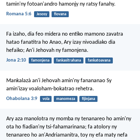
tamin'ny fotoan'andro hamonjy ny ratsy fanahy.
Romana 5:6
Jesosy
fiovana
Fa izaho, dia feo midera
no entiko mamono zavatra
hatao fanatitra ho Anao,
Ary izay nivoadiako dia
hefaiko;
An'i Jehovah ny famonjena.
Jona 2:10
famonjena
fankasitrahana
fankatoavana
Mankalazà an'i Jehovah amin'ny fanananao
Sy
amin'izay voaloham-bokatrao rehetra.
Ohabolana 3:9
vola
manomeza
fijinjana
Ary aza manolotra ny momba ny tenanareo ho amin'ny
ota ho fiadian'ny tsi-fahamarinana; fa atolory ny
tenanareo ho an'Andriamanitra, toy ny efa maty nefa