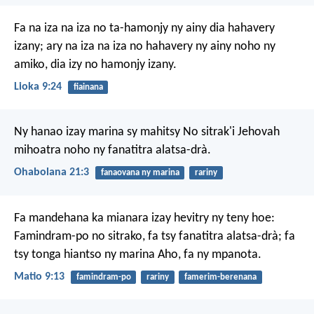
Fa na iza na iza no ta-hamonjy ny ainy dia hahavery
izany; ary na iza na iza no hahavery ny ainy noho ny
amiko, dia izy no hamonjy izany.
Lioka 9:24
fiainana
Ny hanao izay marina sy mahitsy
No sitrak'i Jehovah
mihoatra noho ny fanatitra alatsa-drà.
Ohabolana 21:3
fanaovana ny marina
rariny
Fa mandehana ka mianara izay hevitry ny teny hoe:
Famindram-po no sitrako, fa tsy fanatitra alatsa-drà; fa
tsy tonga hiantso ny marina Aho, fa ny mpanota.
Matio 9:13
famindram-po
rariny
famerim-berenana