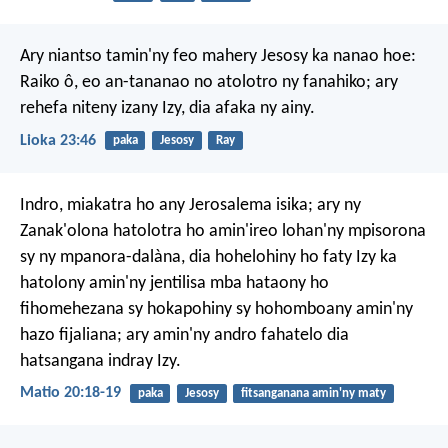
Ary niantso tamin'ny feo mahery Jesosy ka nanao hoe:
Raiko ô, eo an-tananao no atolotro ny fanahiko; ary
rehefa niteny izany Izy, dia afaka ny ainy.
Lioka 23:46
paka
Jesosy
Ray
Indro, miakatra ho any Jerosalema isika; ary ny
Zanak'olona hatolotra ho amin'ireo lohan'ny mpisorona
sy ny mpanora-dalàna, dia hohelohiny ho faty Izy ka
hatolony amin'ny jentilisa mba hataony ho
fihomehezana sy hokapohiny sy hohomboany amin'ny
hazo fijaliana; ary amin'ny andro fahatelo dia
hatsangana indray Izy.
Matio 20:18-19
paka
Jesosy
fitsanganana amin'ny maty