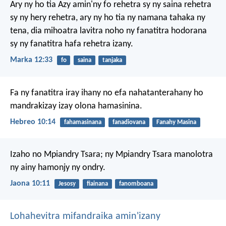
Ary ny ho tia Azy amin'ny fo rehetra sy ny saina rehetra
sy ny hery rehetra, ary ny ho tia ny namana tahaka ny
tena, dia mihoatra lavitra noho ny fanatitra hodorana
sy ny fanatitra hafa rehetra izany.
Marka 12:33
fo
saina
tanjaka
Fa ny fanatitra iray ihany no efa nahatanterahany ho
mandrakizay izay olona hamasinina.
Hebreo 10:14
fahamasinana
fanadiovana
Fanahy Masina
Izaho no Mpiandry Tsara; ny Mpiandry Tsara manolotra
ny ainy hamonjy ny ondry.
Jaona 10:11
Jesosy
fiainana
fanomboana
Lohahevitra mifandraika amin'izany