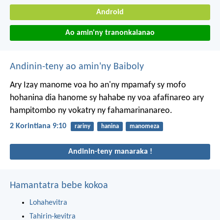
Android
Ao amin'ny tranonkalanao
Andinin-teny ao amin'ny Baiboly
Ary Izay manome voa ho an'ny mpamafy sy mofo
hohanina dia hanome sy hahabe ny voa afafinareo ary
hampitombo ny vokatry ny fahamarinanareo.
2 Korintiana 9:10
rariny
hanina
manomeza
Andinin-teny manaraka !
Hamantatra bebe kokoa
Lohahevitra
Tahirin-kevitra