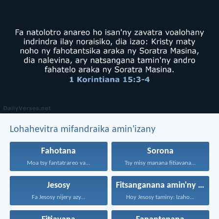
Lohahevitra mifandraika amin'izany
Fahotana
Sorona
Moa tsy fantatrareo va...
Tsy misy manana fitiavana...
Jesosy
Fitsanganana amin'ny maty
Fa Jesosy nijery azy...
Hoy Jesosy taminy: Izaho...