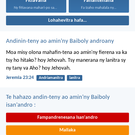
Fitiavana
Fanantenana
Ny fitiavana mahari-po sady...
Fa Izaho mahalala ny...
Lohahevitra hafa...
Andinin-teny ao amin'ny Baiboly androany
Moa misy olona mahafin-tena ao amin'ny fierena va ka
tsy ho hitako? hoy Jehovah. Tsy manerana ny lanitra sy
ny tany va Aho? hoy Jehovah.
Jeremia 23:24
Andriamanitra
lanitra
Te hahazo andin-teny ao amin'ny Baiboly
isan'andro :
Fampandrenesana isan'andro
Mailaka