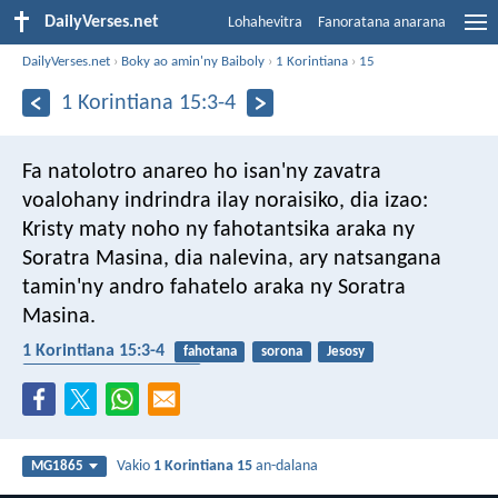
DailyVerses.net
Lohahevitra
Fanoratana anarana
DailyVerses.net
›
Boky ao amin'ny Baiboly
›
1 Korintiana
›
15
1 Korintiana 15:3-4
Fa natolotro anareo ho isan'ny zavatra
voalohany indrindra ilay noraisiko, dia izao:
Kristy maty noho ny fahotantsika araka ny
Soratra Masina, dia nalevina, ary natsangana
tamin'ny andro fahatelo araka ny Soratra
Masina.
1 Korintiana 15:3-4
fahotana
sorona
Jesosy
fitsanganana amin'ny maty
Vakio
1 Korintiana 15
an-dalana
MG1865