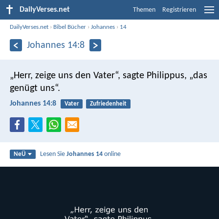
DailyVerses.net
Themen
Registrieren
DailyVerses.net
›
Bibel Bücher
›
Johannes
›
14
Johannes 14:8
„Herr, zeige uns den Vater“, sagte Philippus, „das
genügt uns“.
Johannes 14:8
Vater
Zufriedenheit
Lesen Sie
Johannes 14
online
NeÜ