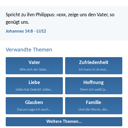
Spricht zu ihm Philippus:
, zeige uns den Vater, so
HERR
genügt uns.
Johannes 14:8 - LU12
Verwandte Themen
Vater
Zufriedenheit
Wie sich ein Vater...
Ich kann in Armut...
Liebe
Hoffnung
Liebe hat Geduld. Liebe...
'Denn ich weiß ja...
Glauben
Familie
Darum sage ich euch...
Und die Worte, die...
Weitere Themen...