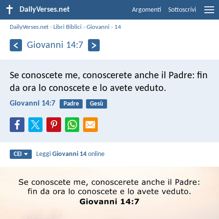
DailyVerses.net
Argomenti
Sottoscrivi
DailyVerses.net
›
Libri Biblici
›
Giovanni
›
14
Giovanni 14:7
Se conoscete me, conoscerete anche il Padre: fin
da ora lo conoscete e lo avete veduto.
Giovanni 14:7
Padre
Gesù
Leggi
Giovanni 14
online
CEI