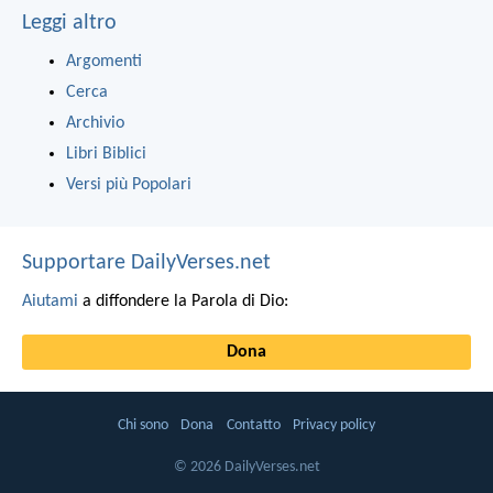
Leggi altro
Argomenti
Cerca
Archivio
Libri Biblici
Versi più Popolari
Supportare DailyVerses.net
Aiutami
a diffondere la Parola di Dio:
Dona
Chi sono
Dona
Contatto
Privacy policy
© 2026 DailyVerses.net