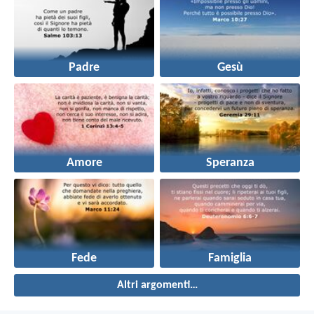
Padre
Gesù
Amore
Speranza
Fede
Famiglia
Altri argomenti…