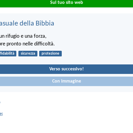
Sul tuo sito web
asuale della Bibbia
un rifugio e una forza,
e pronto nelle difficoltà.
ffidabilità
sicurezza
protezione
Verso successivo!
Con immagine
o
ti