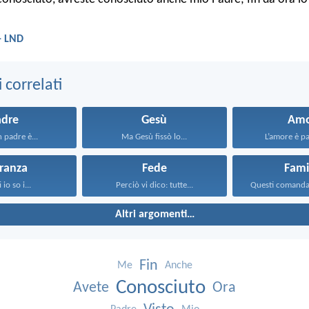
- LND
correlati
adre
Gesù
Amo
padre è...
Ma Gesù fissò lo...
L’amore è paz
ranza
Fede
Fami
 io so i...
Perciò vi dico: tutte...
Altri argomenti…
Fin
Me
Anche
Conosciuto
Avete
Ora