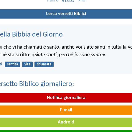
Visto
Padre
Mio
Cerca versetti Biblici
ella Bibbia del Giorno
che vi ha chiamati è santo, anche voi siate santi in tutta la v
ché sta scritto:
«Siate santi, perché io sono santo»
.
16
santità
vita
chiamata
ersetto Biblico giornaliero:
Notifica giornaliera
E-mail
Android