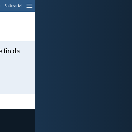
e
Sottoscrivi
 fin da