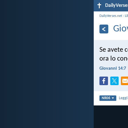
DailyVerse
DailyVerses.net
›
Li
Gio
Se avete 
ora lo con
Giovanni 14:7
Legg
NR06