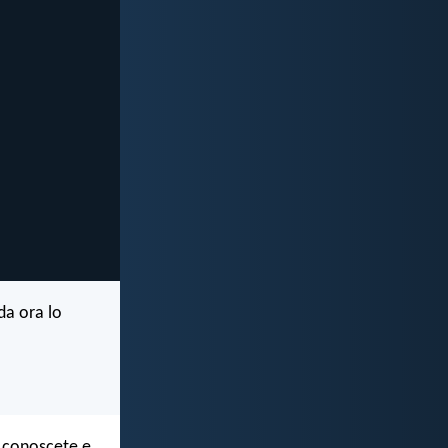
da ora lo
o conoscete e