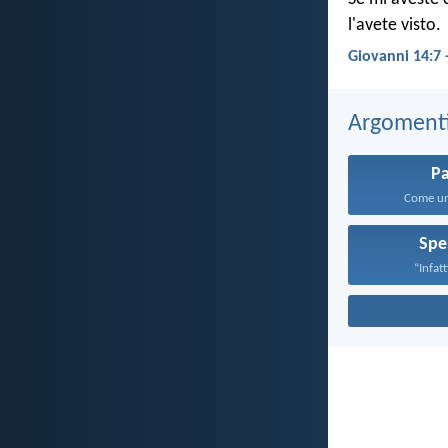
l'avete visto.
Giovanni 14:7 
Argomenti 
P
Come un 
Spe
“Infatti