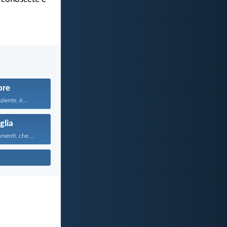
re
iente, è...
glia
Questi comandamenti, che oggi...