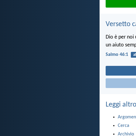
Versetto c
Dio è per noi 
un aiuto sempr
Salmo 46:1
a
Leggi altr
Argomen
Cerca
Archivio