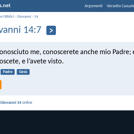
s.net
Argomenti
Versetto Casual
bri Biblici
›
Giovanni
›
14
vanni 14:7
conosciuto me, conoscerete anche mio Padre; e
oscete, e l’avete visto.
Padre
Gesù
i
Giovanni 14
online