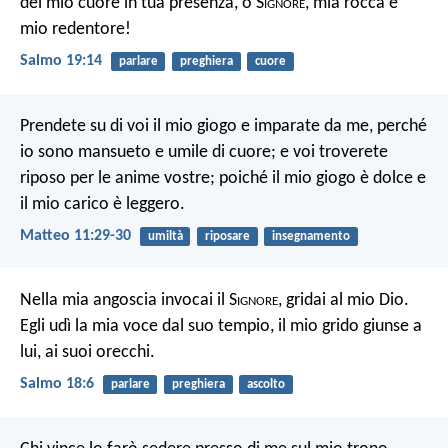
del mio cuore in tua presenza, o S
ignore
, mia rocca e
mio redentore!
Salmo 19:14
parlare
preghiera
cuore
Prendete su di voi il mio giogo e imparate da me, perché
io sono mansueto e umile di cuore; e voi troverete
riposo per le anime vostre; poiché il mio giogo è dolce e
il mio carico è leggero.
Matteo 11:29-30
umiltà
riposare
insegnamento
Nella mia angoscia invocai il S
ignore
,
gridai al mio Dio.
Egli udì la mia voce dal suo tempio,
il mio grido giunse a
lui, ai suoi orecchi.
Salmo 18:6
parlare
preghiera
ascolto