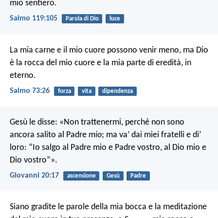
mio sentiero.
Salmo 119:105
Parola di Dio
luce
La mia carne e il mio cuore possono venir meno, ma Dio
è la rocca del mio cuore e la mia parte di eredità, in
eterno.
Salmo 73:26
forza
vita
dipendenza
Gesù le disse: «Non trattenermi, perché non sono
ancora salito al Padre
mio
; ma va’ dai miei fratelli e di’
loro: “Io salgo al Padre mio e Padre vostro, al Dio mio e
Dio vostro”».
Giovanni 20:17
ascensione
Gesù
Padre
Siano gradite le parole della mia bocca e la meditazione