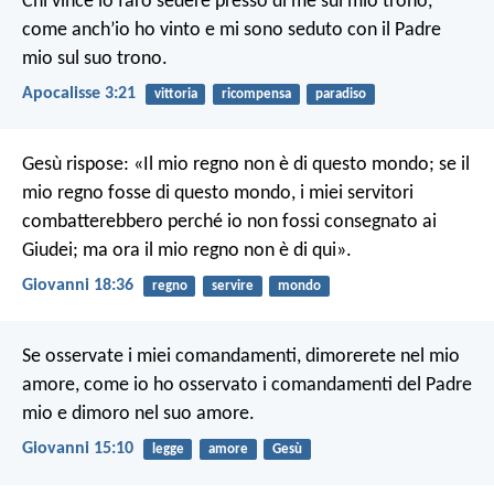
Chi vince lo farò sedere presso di me sul mio trono,
come anch’io ho vinto e mi sono seduto con il Padre
mio sul suo trono.
Apocalisse 3:21
vittoria
ricompensa
paradiso
Gesù rispose: «Il mio regno non è di questo mondo; se il
mio regno fosse di questo mondo, i miei servitori
combatterebbero perché io non fossi consegnato ai
Giudei; ma ora il mio regno non è di qui».
Giovanni 18:36
regno
servire
mondo
Se osservate i miei comandamenti, dimorerete nel mio
amore, come io ho osservato i comandamenti del Padre
mio e dimoro nel suo amore.
Giovanni 15:10
legge
amore
Gesù