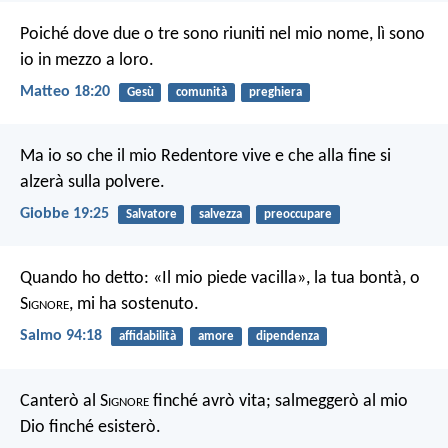
Poiché dove due o tre sono riuniti nel mio nome, lì sono
io in mezzo a loro.
Matteo 18:20
Gesù
comunità
preghiera
Ma io so che il mio Redentore vive e che alla fine si
alzerà sulla polvere.
Giobbe 19:25
Salvatore
salvezza
preoccupare
Quando ho detto: «Il mio piede vacilla»,
la tua bontà, o
S
ignore
, mi ha sostenuto.
Salmo 94:18
affidabilità
amore
dipendenza
Canterò al S
ignore
finché avrò vita;
salmeggerò al mio
Dio finché esisterò.