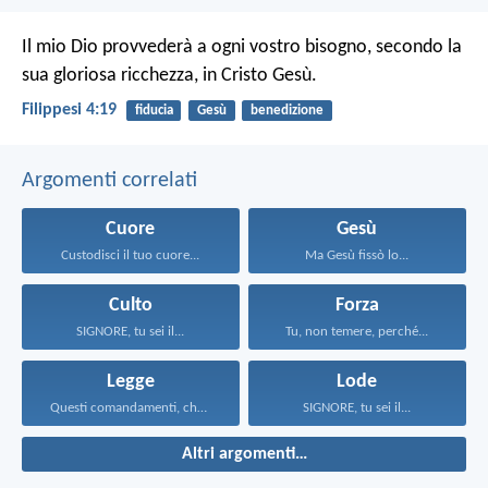
Il mio Dio provvederà a ogni vostro bisogno, secondo la
sua gloriosa ricchezza, in Cristo Gesù.
Filippesi 4:19
fiducia
Gesù
benedizione
Argomenti correlati
Cuore
Gesù
Custodisci il tuo cuore...
Ma Gesù fissò lo...
Culto
Forza
SIGNORE, tu sei il...
Tu, non temere, perché...
Legge
Lode
Questi comandamenti, che oggi...
SIGNORE, tu sei il...
Altri argomenti…