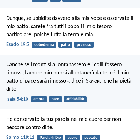
Dunque, se ubbidite davvero alla mia voce e osservate il
mio patto, sarete fra tutti i popoli il mio tesoro
particolare; poiché tutta la terra è mia.
Esodo 19:5
obbedienza
patto
prezioso
«Anche se i monti si allontanassero
e i colli fossero
rimossi,
l’amore mio non si allontanerà da te,
né il mio
patto di pace sarà rimosso»,
dice il S
ignore
, che ha pietà
di te.
Isaia 54:10
amore
pace
affidabilità
Ho conservato la tua parola nel mio cuore per non
peccare contro di te.
Salmo 119:11
Parola di Dio
cuore
peccato