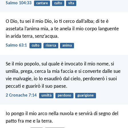
Salmo 104:33
cantare
culto
vita
O Dio, tu sei il mio Dio,
io ti cerco dall’alba;
di te è
assetata l’anima mia,
a te anela il mio corpo languente
in arida terra, senz’acqua.
Salmo 63:1
culto
ricerca
anima
Se il mio popolo, sul quale è invocato il mio nome, si
umilia, prega, cerca la mia faccia e si converte dalle sue
vie malvagie, io lo esaudirò dal cielo, perdonerò i suoi
peccati e guarirò il suo paese.
2 Cronache 7:14
umiltà
perdono
guarigione
Io pongo il mio arco nella nuvola e servirà di segno del
patto fra me e la terra.