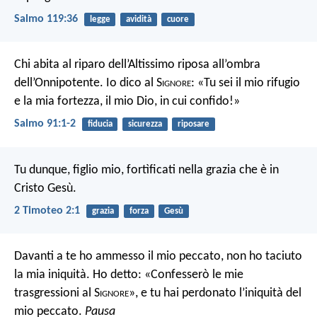
Salmo 119:36
legge
avidità
cuore
Chi abita al riparo dell’Altissimo riposa all’ombra
dell’Onnipotente.
Io dico al S
ignore
: «Tu sei il mio rifugio
e la mia fortezza, il mio Dio, in cui confido!»
Salmo 91:1-2
fiducia
sicurezza
riposare
Tu dunque, figlio mio, fortìficati nella grazia che è in
Cristo Gesù.
2 Timoteo 2:1
grazia
forza
Gesù
Davanti a te ho ammesso il mio peccato,
non ho taciuto
la mia iniquità.
Ho detto: «Confesserò le mie
trasgressioni al S
ignore
»,
e tu hai perdonato l’iniquità del
mio peccato.
Pausa