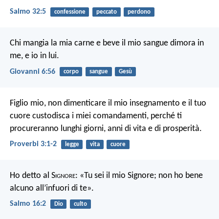
Salmo 32:5
confessione
peccato
perdono
Chi mangia la mia carne e beve il mio sangue dimora in
me, e io in lui.
Giovanni 6:56
corpo
sangue
Gesù
Figlio mio, non dimenticare il mio insegnamento
e il tuo
cuore custodisca i miei comandamenti,
perché ti
procureranno lunghi giorni,
anni di vita e di prosperità.
Proverbi 3:1-2
legge
vita
cuore
Ho detto al S
ignore
: «Tu sei il mio Signore;
non ho bene
alcuno all’infuori di te».
Salmo 16:2
Dio
culto