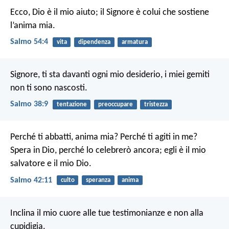
Ecco, Dio è il mio aiuto;
il Signore è colui che sostiene
l’anima mia.
Salmo 54:4
vita
dipendenza
armatura
Signore, ti sta davanti ogni mio desiderio,
i miei gemiti
non ti sono nascosti.
Salmo 38:9
tentazione
preoccupare
tristezza
Perché ti abbatti, anima mia? Perché ti agiti in me?
Spera in Dio, perché lo celebrerò ancora; egli è il mio
salvatore e il mio Dio.
Salmo 42:11
culto
speranza
anima
Inclina il mio cuore alle tue testimonianze
e non alla
cupidigia.