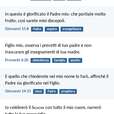
In questo è glorificato il Padre mio: che portiate molto
frutto, così sarete miei discepoli.
Giovanni 15:8
Padre
seguire
evangelizzare
Figlio mio, osserva i precetti di tuo padre
e non
trascurare gli insegnamenti di tua madre.
Proverbi 6:20
obbedienza
famiglia
ascolto
E quello che chiederete nel mio nome lo farò, affinché il
Padre sia glorificato nel Figlio.
Giovanni 14:13
Gesù
Padre
preghiera
Io celebrerò il S
ignore
con tutto il mio cuore,
narrerò