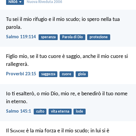
NR06
Nuova Riveduta 2006
Tu sei il mio rifugio e il mio scudo;
io spero nella tua
parola.
Salmo 119:114
speranza
Parola di Dio
protezione
Figlio mio, se il tuo cuore è saggio, anche il mio cuore si
rallegrerà.
Proverbi 23:15
saggezza
cuore
gioia
Io ti esalterò, o mio Dio, mio re,
e benedirò il tuo nome
in eterno.
Salmo 145:1
culto
vita eterna
lode
Il S
ignore
è la mia forza e il mio scudo;
in lui si è