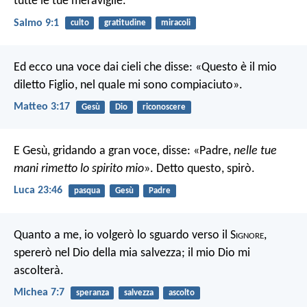
tutte le tue meraviglie.
Salmo 9:1
culto
gratitudine
miracoli
Ed ecco una voce dai cieli che disse: «Questo è il mio
diletto Figlio, nel quale mi sono compiaciuto».
Matteo 3:17
Gesù
Dio
riconoscere
E Gesù, gridando a gran voce, disse: «Padre,
nelle tue
mani rimetto lo spirito mio
». Detto questo, spirò.
Luca 23:46
pasqua
Gesù
Padre
Quanto a me, io volgerò lo sguardo verso il S
ignore
,
spererò nel Dio della mia salvezza;
il mio Dio mi
ascolterà.
Michea 7:7
speranza
salvezza
ascolto