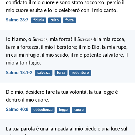
confidato il mio cuore
e sono stato soccorso;
perciò il
mio cuore esulta
e io lo celebrerò con il mio canto.
Salmo 28:7
fiducia
culto
forza
Io ti amo, o S
ignore
, mia forza!
Il S
ignore
è la mia rocca,
la mia fortezza, il mio liberatore;
il mio Dio, la mia rupe,
in cui mi rifugio,
il mio scudo, il mio potente salvatore, il
mio alto rifugio.
Salmo 18:1-2
salvezza
forza
redentore
Dio mio, desidero fare la tua volontà,
la tua legge è
dentro il mio cuore.
Salmo 40:8
obbedienza
legge
cuore
La tua parola è una lampada al mio piede e una luce sul