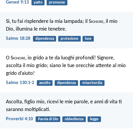
Genesi 9:13
patto
promesse
Sì, tu fai risplendere la mia lampada;
il S
ignore
, il mio
Dio, illumina le mie tenebre.
Salmo 18:28
dipendenza
protezione
luce
O S
ignore
, io grido a te da luoghi profondi!
Signore,
ascolta il mio grido;
siano le tue orecchie attente
al mio
grido d’aiuto!
Salmo 130:1-2
ascolto
dipendenza
misericordia
Ascolta, figlio mio, ricevi le mie parole,
e anni di vita ti
saranno moltiplicati.
Proverbi 4:10
Parola di Dio
obbedienza
legge