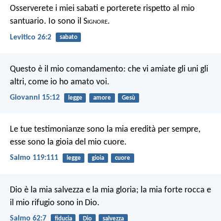
Osserverete i miei sabati e porterete rispetto al mio
santuario. Io sono il S
ignore
.
Levitico 26:2
sabato
Questo è il mio comandamento: che vi amiate gli uni gli
altri, come io ho amato voi.
Giovanni 15:12
legge
amore
Gesù
Le tue testimonianze sono la mia eredità per sempre,
esse sono la gioia del mio cuore.
Salmo 119:111
legge
gioia
cuore
Dio è la mia salvezza e la mia gloria;
la mia forte rocca e
il mio rifugio sono in Dio.
Salmo 62:7
fiducia
Dio
salvezza