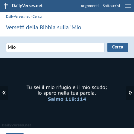
DailyVerses.net
Argomenti
Sottoscrivi
DailyVerses.net
›
Cerca
Versetti della Bibbia sulla 'Mio'
«
»