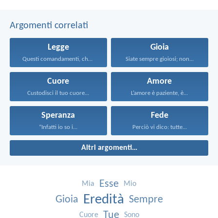
Argomenti correlati
Legge
Gioia
Questi comandamenti, che oggi...
Siate sempre gioiosi; non...
Cuore
Amore
Custodisci il tuo cuore...
L’amore è paziente, è...
Speranza
Fede
“Infatti io so i...
Perciò vi dico: tutte...
Altri argomenti…
Esse
Mia
Mio
Eredità
Gioia
Sempre
Tue
Cuore
Sono