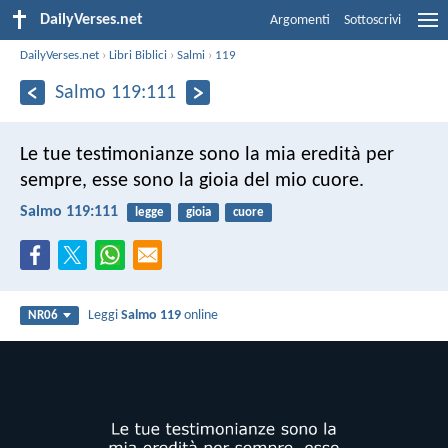
DailyVerses.net
Argomenti
Sottoscrivi
DailyVerses.net
›
Libri Biblici
›
Salmi
›
119
Salmo 119:111
Le tue testimonianze sono la mia eredità per
sempre,
esse sono la gioia del mio cuore.
Salmo 119:111
legge
gioia
cuore
Leggi
Salmo 119
online
NR06