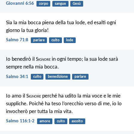
Giovanni 6:56
corpo
sangue
Gesù
Sia la mia bocca piena della tua lode, ed esalti ogni
giorno la tua gloria!
Salmo 71:8
parlare
culto
lode
Io benedirò il S
ignore
in ogni tempo;
la sua lode sarà
sempre nella mia bocca.
Salmo 34:1
culto
benedizione
parlare
Io amo il S
ignore
perché ha udito la mia voce e le mie
suppliche.
Poiché ha teso l’orecchio verso di me, io lo
invocherò per tutta la mia vita.
Salmo 116:1-2
amore
culto
ascolto