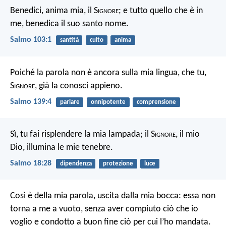
Benedici, anima mia, il S
ignore
;
e tutto quello che è in
me, benedica il suo santo nome.
Salmo 103:1
santità
culto
anima
Poiché la parola non è ancora sulla mia lingua, che tu,
S
ignore
, già la conosci appieno.
Salmo 139:4
parlare
onnipotente
comprensione
Sì, tu fai risplendere la mia lampada;
il S
ignore
, il mio
Dio, illumina le mie tenebre.
Salmo 18:28
dipendenza
protezione
luce
Così è della mia parola,
uscita dalla mia bocca:
essa non
torna a me a vuoto,
senza aver compiuto ciò che io
voglio
e condotto a buon fine ciò per cui l’ho mandata.