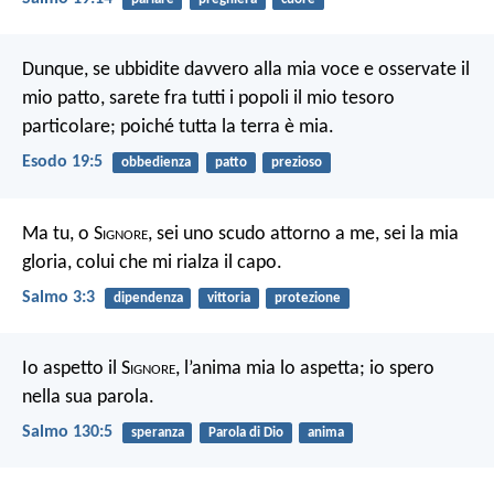
Dunque, se ubbidite davvero alla mia voce e osservate il
mio patto, sarete fra tutti i popoli il mio tesoro
particolare; poiché tutta la terra è mia.
Esodo 19:5
obbedienza
patto
prezioso
Ma tu, o S
ignore
, sei uno scudo attorno a me,
sei la mia
gloria, colui che mi rialza il capo.
Salmo 3:3
dipendenza
vittoria
protezione
Io aspetto il S
ignore
, l’anima mia lo aspetta;
io spero
nella sua parola.
Salmo 130:5
speranza
Parola di Dio
anima