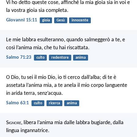
Vi ho detto queste cose, affinché la mia gioia sia in voi e
la vostra gioia sia completa.
Giovanni 15:11
gioia
Gesù
innocente
Le mie labbra esulteranno, quando salmeggerò a te, e
così l’anima mia, che tu hai riscattata.
Salmo 71:23
culto
redentore
anima
O Dio, tu sei il mio Dio,
io ti cerco dall’alba;
di te è
assetata l’anima mia,
a te anela il mio corpo languente
in arida terra, senz’acqua.
Salmo 63:1
culto
ricerca
anima
S
ignore
, libera l’anima mia
dalle labbra bugiarde,
dalla
lingua ingannatrice.