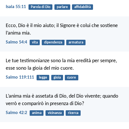
Isaia 55:11
Parola di Dio
parlare
affidabilità
Ecco, Dio è il mio aiuto;
il Signore è colui che sostiene
l’anima mia.
Salmo 54:4
vita
dipendenza
armatura
Le tue testimonianze sono la mia eredità per sempre,
esse sono la gioia del mio cuore.
Salmo 119:111
legge
gioia
cuore
L’anima mia è assetata di Dio, del Dio vivente;
quando
verrò e comparirò in presenza di Dio?
Salmo 42:2
anima
vicinanza
ricerca