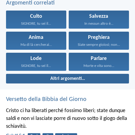
Argomenti correlati
Culto
Salvezza
SIGNORE, tu sei il...
In nessun altro è...
Anima
Preghiera
Ma di là cercherai...
Siate sempre gioiosi; non...
Lode
Parlare
SIGNORE, tu sei il...
Morte e vita sono...
Altri argomenti…
Versetto della Bibbia del Giorno
Cristo ci ha liberati perché fossimo liberi; state dunque
saldi e non vi lasciate porre di nuovo sotto il giogo della
schiavitù.