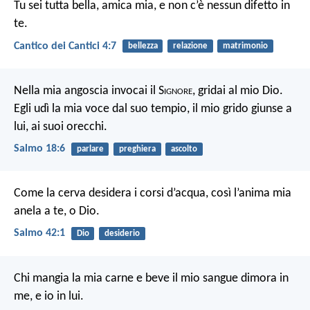
Tu sei tutta bella, amica mia,
e non c’è nessun difetto in
te.
Cantico dei Cantici 4:7
bellezza
relazione
matrimonio
Nella mia angoscia invocai il S
ignore
,
gridai al mio Dio.
Egli udì la mia voce dal suo tempio,
il mio grido giunse a
lui, ai suoi orecchi.
Salmo 18:6
parlare
preghiera
ascolto
Come la cerva desidera i corsi d’acqua,
così l’anima mia
anela a te, o Dio.
Salmo 42:1
Dio
desiderio
Chi mangia la mia carne e beve il mio sangue dimora in
me, e io in lui.