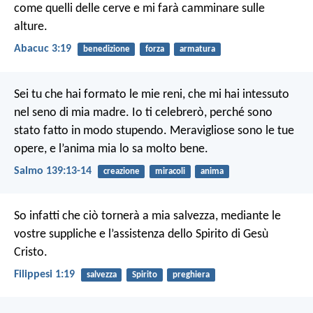
come quelli delle cerve
e mi farà camminare sulle
alture.
Abacuc 3:19
benedizione
forza
armatura
Sei tu che hai formato le mie reni, che mi hai intessuto
nel seno di mia madre.
Io ti celebrerò, perché sono
stato fatto in modo stupendo. Meravigliose sono le tue
opere, e l’anima mia lo sa molto bene.
Salmo 139:13-14
creazione
miracoli
anima
So infatti che ciò tornerà a mia salvezza, mediante le
vostre suppliche e l’assistenza dello Spirito di Gesù
Cristo.
Filippesi 1:19
salvezza
Spirito
preghiera