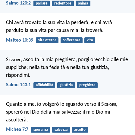
Salmo 120:2
parlare
redentore
anima
Chi avrà trovato la sua vita la perderà; e chi avrà
perduto la sua vita per causa mia, la troverà.
Matteo 10:39
vita eterna
sofferenza
vita
S
ignore
, ascolta la mia preghiera,
porgi orecchio alle mie
suppliche;
nella tua fedeltà e nella tua giustizia,
rispondimi.
Salmo 143:1
affidabilità
giustizia
preghiera
Quanto a me, io volgerò lo sguardo verso il S
ignore
,
spererò nel Dio della mia salvezza;
il mio Dio mi
ascolterà.
Michea 7:7
speranza
salvezza
ascolto