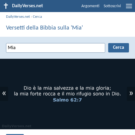
DailyVerses.net
Argomenti
Sottoscrivi
DailyVerses.net
›
Cerca
Versetti della Bibbia sulla 'Mia'
«
»