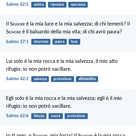
Salmo 62:5
anima
riposare
speranza
Il S
ignore
è la mia luce e la mia salvezza;
di chi temerò?
Il
S
ignore
è il baluardo della mia vita;
di chi avrò paura?
Salmo 27:1
sicurezza
paura
luce
Lui solo è la mia rocca e la mia salvezza,
il mio alto
rifugio; io non potrò vacillare.
Salmo 62:2
salvezza
protezione
affidabilità
Egli solo è la mia rocca e la mia salvezza;
egli è il mio
rifugio; io non potrò vacillare.
Salmo 62:6
fiducia
cuore
protezione
Io ti amo, o S
ignore
, mia forza!
Il S
ignore
è la mia rocca,