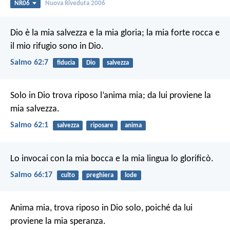
NR06
Nuova Riveduta 2006
Dio è la mia salvezza e la mia gloria;
la mia forte rocca e
il mio rifugio sono in Dio.
Salmo 62:7
fiducia
Dio
salvezza
Solo in Dio trova riposo l’anima mia;
da lui proviene la
mia salvezza.
Salmo 62:1
salvezza
riposare
anima
Lo invocai con la mia bocca e la mia lingua lo glorificò.
Salmo 66:17
culto
preghiera
lode
Anima mia, trova riposo in Dio solo,
poiché da lui
proviene la mia speranza.