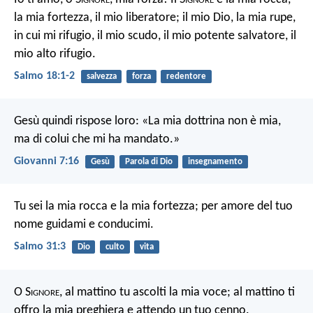
la mia fortezza, il mio liberatore;
il mio Dio, la mia rupe,
in cui mi rifugio,
il mio scudo, il mio potente salvatore, il
mio alto rifugio.
Salmo 18:1-2
salvezza
forza
redentore
Gesù quindi rispose loro: «La mia dottrina non è mia,
ma di colui che mi ha mandato.»
Giovanni 7:16
Gesù
Parola di Dio
insegnamento
Tu sei la mia rocca e la mia fortezza;
per amore del tuo
nome guidami e conducimi.
Salmo 31:3
Dio
culto
vita
O S
ignore
, al mattino tu ascolti la mia voce;
al mattino ti
offro la mia preghiera e attendo un tuo cenno.