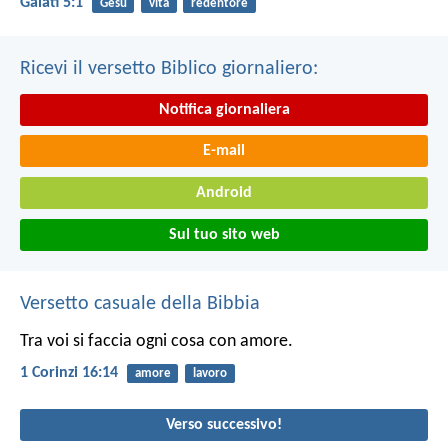
Galati 5:1
Gesù
vita
redentore
Ricevi il versetto Biblico giornaliero:
Notifica giornaliera
E-mail
Android
Sul tuo sito web
Versetto casuale della Bibbia
Tra voi si faccia ogni cosa con amore.
1 Corinzi 16:14
amore
lavoro
Verso successivo!