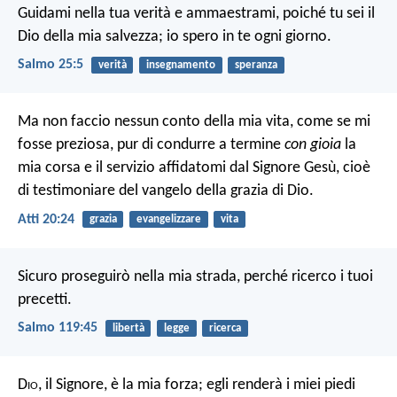
Guidami nella tua verità e ammaestrami,
poiché tu sei il
Dio della mia salvezza;
io spero in te ogni giorno.
Salmo 25:5
verità
insegnamento
speranza
Ma non faccio nessun conto della mia vita, come se mi
fosse preziosa, pur di condurre a termine
con gioia
la
mia corsa e il servizio affidatomi dal Signore Gesù, cioè
di testimoniare del vangelo della grazia di Dio.
Atti 20:24
grazia
evangelizzare
vita
Sicuro proseguirò nella mia strada,
perché ricerco i tuoi
precetti.
Salmo 119:45
libertà
legge
ricerca
D
io
, il Signore, è la mia forza;
egli renderà i miei piedi