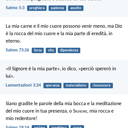
Salmo 5:3
preghiera
pazienza
ascolto
La mia carne e il mio cuore possono venir meno, ma Dio
è la rocca del mio cuore e la mia parte di eredità, in
eterno.
Salmo 73:26
forza
vita
dipendenza
«Il Signore è la mia parte», io dico, «perciò spererò in
lui».
Lamentazioni 3:24
speranza
materialismo
riconoscere
Siano gradite le parole della mia bocca e la meditazione
del mio cuore in tua presenza, o S
ignore
, mia rocca e
mio redentore!
Salmo 19:14
parlare
preghiera
cuore