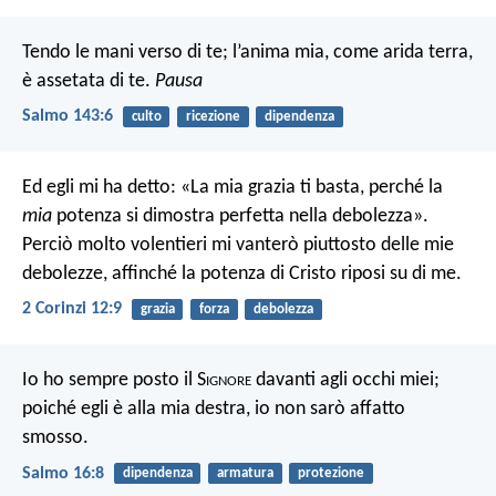
Tendo le mani verso di te;
l’anima mia, come arida terra,
è assetata di te.
Pausa
Salmo 143:6
culto
ricezione
dipendenza
Ed egli mi ha detto: «La mia grazia ti basta, perché la
mia
potenza si dimostra perfetta nella debolezza».
Perciò molto volentieri mi vanterò piuttosto delle mie
debolezze, affinché la potenza di Cristo riposi su di me.
2 Corinzi 12:9
grazia
forza
debolezza
Io ho sempre posto il S
ignore
davanti agli occhi miei;
poiché egli è alla mia destra, io non sarò affatto
smosso.
Salmo 16:8
dipendenza
armatura
protezione