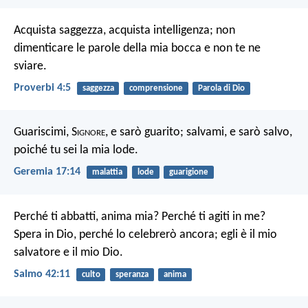
Acquista saggezza, acquista intelligenza; non
dimenticare le parole della mia bocca e non te ne
sviare.
Proverbi 4:5
saggezza
comprensione
Parola di Dio
Guariscimi, S
ignore
, e sarò guarito;
salvami, e sarò salvo,
poiché tu sei la mia lode.
Geremia 17:14
malattia
lode
guarigione
Perché ti abbatti, anima mia? Perché ti agiti in me?
Spera in Dio, perché lo celebrerò ancora; egli è il mio
salvatore e il mio Dio.
Salmo 42:11
culto
speranza
anima