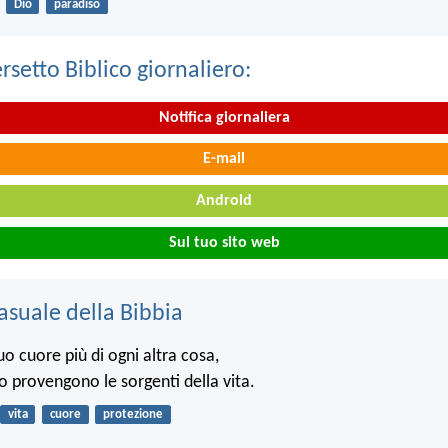
Dio
paradiso
ersetto Biblico giornaliero:
Notifica giornaliera
E-mail
Android
Sul tuo sito web
asuale della Bibbia
tuo cuore più di ogni altra cosa,
o provengono le sorgenti della vita.
vita
cuore
protezione