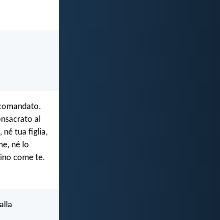
ha comandato.
consacrato al
 né tua figlia,
me, né lo
osino come te.
alla