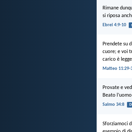
Rimane dunque 
si riposa anch
Ebrei 4:9-10
Prendete su d
cuore; e voi t
carico è legge
Matteo 11:29-
Provate e ved
Beato l’uomo 
Salmo 34:8
D
Sforziamoci d
esempio di di