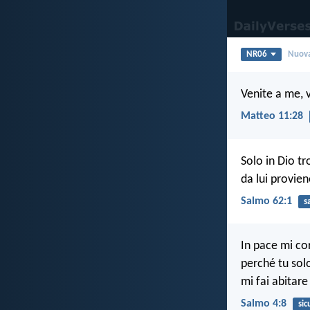
NR06
Nuova
Venite a me, v
Matteo 11:28
Solo in Dio tr
da lui provien
Salmo 62:1
s
In pace mi co
perché tu solo
mi fai abitare
Salmo 4:8
sic