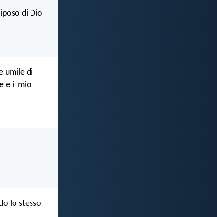
riposo di Dio
e umile di
e e il mio
do lo stesso