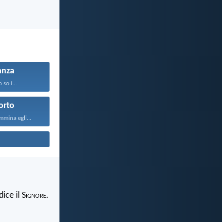
anza
o so i...
orto
mina egli...
ice il S
ignore
.