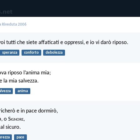
 Riveduta 2006
oi tutti che siete affaticati e oppressi, e io vi darò riposo.
speranza
conforto
debolezza
ova riposo l’anima mia;
e la mia salvezza.
alvezza
anima
richerò e in pace dormirò,
, o S
ignore
,
 al sicuro.
urezza
pace