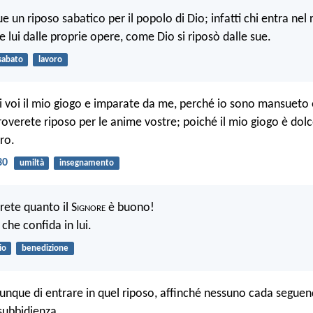
un riposo sabatico per il popolo di Dio; infatti chi entra nel 
e lui dalle proprie opere, come Dio si riposò dalle sue.
sabato
lavoro
i voi il mio giogo e imparate da me, perché io sono mansueto 
roverete riposo per le anime vostre; poiché il mio giogo è dolc
ro.
30
umiltà
insegnamento
rete quanto il S
ignore
è buono!
che confida in lui.
io
benedizione
unque di entrare in quel riposo, affinché nessuno cada seguen
subbidienza.