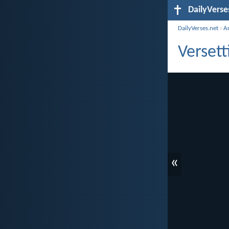
DailyVerse
DailyVerses.net
›
A
Versett
«