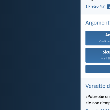
1 Pietro 4:7
Argomenti 
A
Ma di là 
Sic
Ma il S
Versetto d
«Potrebbe uno
«Io non riempio