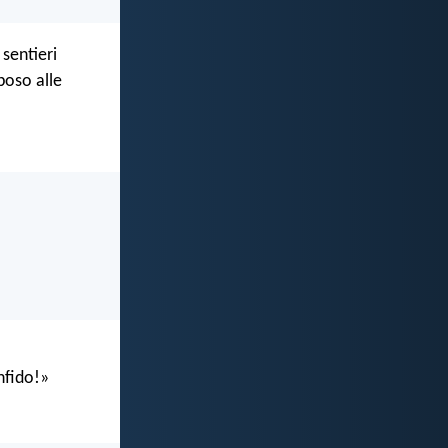
 sentieri
poso alle
onfido!»