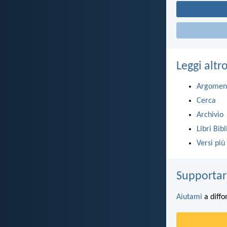
Leggi altr
Argomen
Cerca
Archivio
Libri Bibl
Versi più
Supportar
Aiutami
a diffo