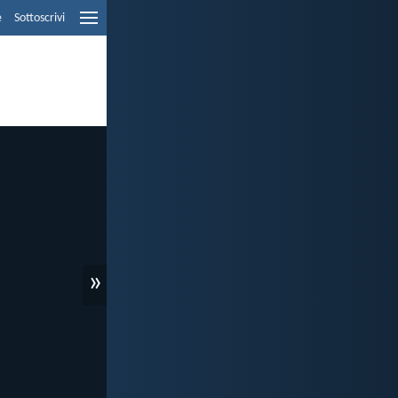
e
Sottoscrivi
»