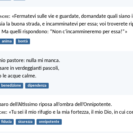
gnore
: «Fermatevi sulle vie e guardate, domandate quali siano i
sia la buona strada, e incamminatevi per essa; voi troverete ri
! Ma quelli rispondono: “Non c’incammineremo per essa!”»
anima
bontà
mio pastore: nulla mi manca.
osare in verdeggianti pascoli,
o le acque calme.
benedizione
dipendenza
iparo dell’Altissimo riposa all’ombra dell’Onnipotente.
ore
: «Tu sei il mio rifugio e la mia fortezza, il mio Dio, in cui c
fiducia
sicurezza
onnipotente