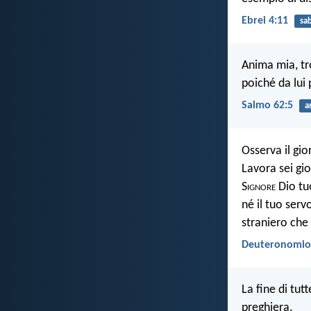
Ebrei 4:11
sa
Anima mia, tr
poiché da lui
Salmo 62:5
a
Osserva il gio
Lavora sei gio
S
ignore
Dio tuo
né il tuo serv
straniero che 
Deuteronomio 
La fine di tut
preghiera.