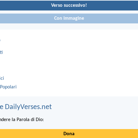
Verso successivo!
Con immagine
o
ti
ici
 Popolari
e DailyVerses.net
ndere la Parola di Dio:
Dona