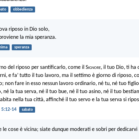
bato
obbedienza
ova riposo in Dio solo,
 proviene la mia speranza.
nima
speranza
rno del riposo per santificarlo, come il S
ignore
, il tuo Dio, ti 
rni, e fa’ tutto il tuo lavoro, ma il settimo è giorno di riposo, 
; non fare in esso nessun lavoro ordinario, né tu, né tuo figlio,
o, né la tua serva, né il tuo bue, né il tuo asino, né il tuo bestia
abita nella tua città, affinché il tuo servo e la tua serva si rip
5:12-14
sabato
te le cose è vicina; siate dunque moderati e sobri per dedicarvi 