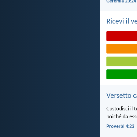
Geremia 23:24
Ricevi il v
Versetto c
Custodisci il 
poiché da ess
Proverbi 4:23