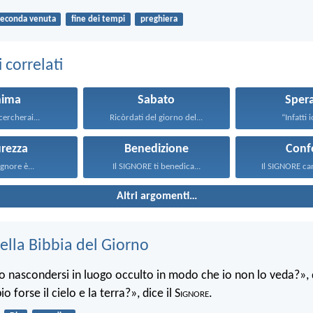
seconda venuta
fine dei tempi
preghiera
correlati
nima
Sabato
Sper
cercherai...
Ricòrdati del giorno del...
“Infatti i
urezza
Benedizione
Conf
ignore è...
Il SIGNORE ti benedica...
Il SIGNORE cam
Altri argomenti…
ella Bibbia del Giorno
 nascondersi in luogo occulto in modo che io non lo veda?», d
 forse il cielo e la terra?», dice il S
ignore
.