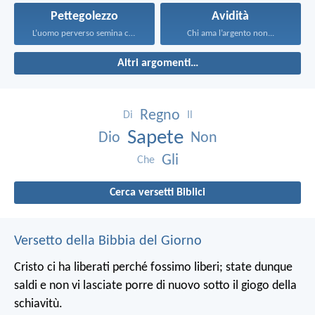
Pettegolezzo
Avidità
L’uomo perverso semina contese...
Chi ama l’argento non...
Altri argomenti…
Regno
Di
Il
Sapete
Dio
Non
Gli
Che
Cerca versetti Biblici
Versetto della Bibbia del Giorno
Cristo ci ha liberati perché fossimo liberi; state dunque
saldi e non vi lasciate porre di nuovo sotto il giogo della
schiavitù.