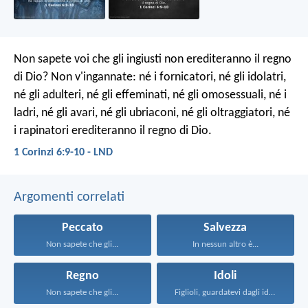
Non sapete voi che gli ingiusti non erediteranno il regno
di Dio? Non v'ingannate: né i fornicatori, né gli idolatri,
né gli adulteri, né gli effeminati, né gli omosessuali, né i
ladri, né gli avari, né gli ubriaconi, né gli oltraggiatori, né
i rapinatori erediteranno il regno di Dio.
1 Corinzi 6:9-10 - LND
Argomenti correlati
Peccato
Salvezza
Non sapete che gli...
In nessun altro è...
Regno
Idoli
Non sapete che gli...
Figlioli, guardatevi dagli idoli...