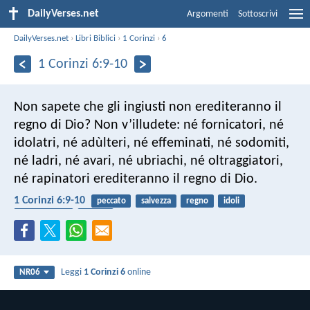
DailyVerses.net
Argomenti
Sottoscrivi
DailyVerses.net
›
Libri Biblici
›
1 Corinzi
›
6
1 Corinzi 6:9-10
Non sapete che gli ingiusti non erediteranno il
regno di Dio? Non v’illudete: né fornicatori, né
idolatri, né adùlteri, né effeminati, né sodomiti,
né ladri, né avari, né ubriachi, né oltraggiatori,
né rapinatori erediteranno il regno di Dio.
1 Corinzi 6:9-10
peccato
salvezza
regno
idoli
pettegolezzo
avidità
Leggi
1 Corinzi 6
online
NR06