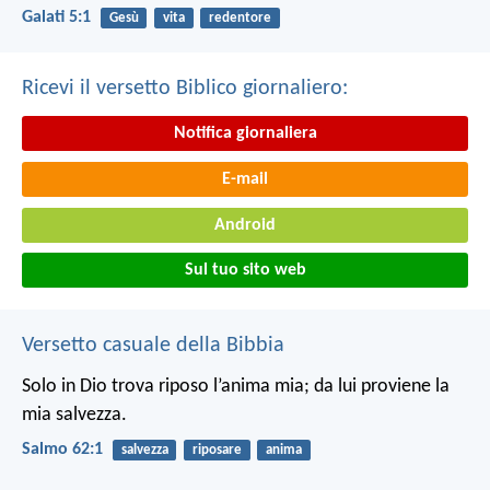
Galati 5:1
Gesù
vita
redentore
Ricevi il versetto Biblico giornaliero:
Notifica giornaliera
E-mail
Android
Sul tuo sito web
Versetto casuale della Bibbia
Solo in Dio trova riposo l’anima mia;
da lui proviene la
mia salvezza.
Salmo 62:1
salvezza
riposare
anima