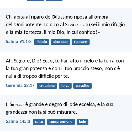
Chi abita al riparo dell’Altissimo riposa all’ombra
dell’Onnipotente.
Io dico al S
ignore
: «Tu sei il mio rifugio
e la mia fortezza, il mio Dio, in cui confido!»
Salmo 91:1-2
fiducia
sicurezza
riposare
Ah, Signore, Dio! Ecco, tu hai fatto il cielo e la terra con
la tua gran potenza e con il tuo braccio steso; non c’è
nulla di troppo difficile per te.
Geremia 32:17
creazione
forza
paradiso
Il S
ignore
è grande e degno di lode eccelsa,
e la sua
grandezza non la si può misurare.
Salmo 145:3
culto
comprensione
lode