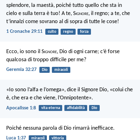
splendore, la maestà, poiché tutto quello che sta in
cielo e sulla terra è tuo! A te, S
ignore
, il regno; a te, che
t’innalzi come sovrano al di sopra di tutte le cose!
1 Cronache 29:11
culto
regno
forza
Ecco, io sono il S
ignore
, Dio di ogni carne; c’è forse
qualcosa di troppo difficile per me?
Geremia 32:27
Dio
miracoli
«Io sono l’alfa e l’omega», dice il Signore Dio, «colui che
è, che era e che viene, l’Onnipotente».
Apocalisse 1:8
vita eterna
affidabilità
Dio
Poiché nessuna parola di Dio rimarrà inefficace.
Luca 1:37
miracoli
vittoria