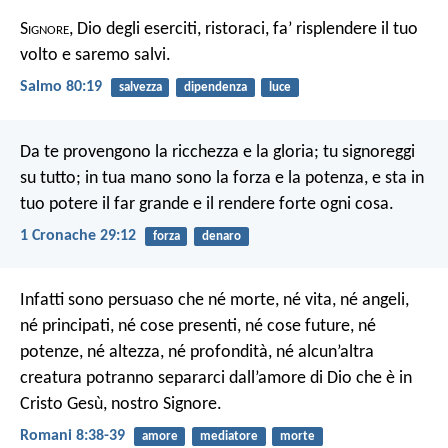
S
ignore
, Dio degli eserciti, ristoraci,
fa’ risplendere il tuo
volto e saremo salvi.
Salmo 80:19
salvezza
dipendenza
luce
Da te provengono la ricchezza e la gloria; tu signoreggi
su tutto; in tua mano sono la forza e la potenza, e sta in
tuo potere il far grande e il rendere forte ogni cosa.
1 Cronache 29:12
forza
denaro
Infatti sono persuaso che né morte, né vita, né angeli,
né principati, né cose presenti, né cose future, né
potenze, né altezza, né profondità, né alcun’altra
creatura potranno separarci dall’amore di Dio che è in
Cristo Gesù, nostro Signore.
Romani 8:38-39
amore
mediatore
morte