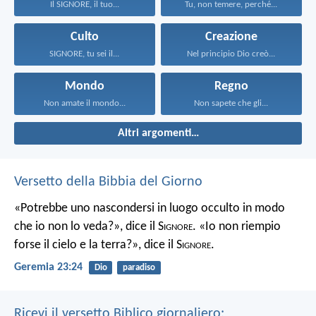
Il SIGNORE, il tuo...
Tu, non temere, perché...
Culto
Creazione
SIGNORE, tu sei il...
Nel principio Dio creò...
Mondo
Regno
Non amate il mondo...
Non sapete che gli...
Altri argomenti…
Versetto della Bibbia del Giorno
«Potrebbe uno nascondersi in luogo occulto in modo
che io non lo veda?», dice il S
ignore
. «Io non riempio
forse il cielo e la terra?», dice il S
ignore
.
Geremia 23:24
Dio
paradiso
Ricevi il versetto Biblico giornaliero: