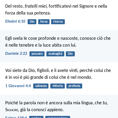
Del resto,
fratelli miei,
fortificatevi nel Signore e nella
forza della sua potenza.
Efesini 6:10
Dio
forza
ricerca
Egli svela le cose profonde e nascoste,
conosce ciò che
è nelle tenebre
e la luce abita con lui.
Daniele 2:22
peccato
malvagità
Dio
Voi siete da Dio, figlioli, e li avete vinti, perché colui che
è in voi è più grande di colui che è nel mondo.
1 Giovanni 4:4
salvezza
vittoria
profezia
Poiché la parola non è ancora sulla mia lingua, che tu,
S
ignore
, già la conosci appieno.