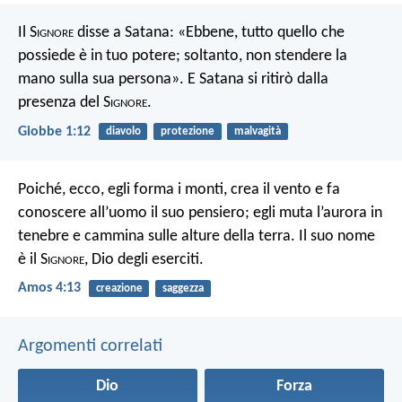
Il S
ignore
disse a Satana: «Ebbene, tutto quello che
possiede è in tuo potere; soltanto, non stendere la
mano sulla sua persona». E Satana si ritirò dalla
presenza del S
ignore
.
Giobbe 1:12
diavolo
protezione
malvagità
Poiché, ecco, egli forma i monti, crea il vento e fa
conoscere all’uomo il suo pensiero; egli muta l’aurora in
tenebre e cammina sulle alture della terra. Il suo nome
è il S
ignore
, Dio degli eserciti.
Amos 4:13
creazione
saggezza
Argomenti correlati
Dio
Forza