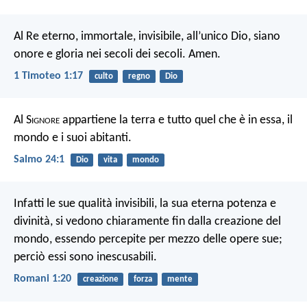
Al Re eterno, immortale, invisibile, all’unico Dio, siano
onore e gloria nei secoli dei secoli. Amen.
1 Timoteo 1:17
culto
regno
Dio
Al S
ignore
appartiene la terra e tutto quel che è in essa,
il
mondo e i suoi abitanti.
Salmo 24:1
Dio
vita
mondo
Infatti le sue qualità invisibili, la sua eterna potenza e
divinità, si vedono chiaramente fin dalla creazione del
mondo, essendo percepite per mezzo delle opere sue;
perciò essi sono inescusabili.
Romani 1:20
creazione
forza
mente