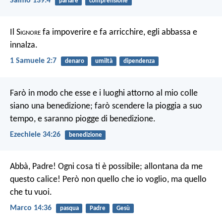
Salmo 139:4
parlare
comprensione
Il S
ignore
fa impoverire e fa arricchire,
egli abbassa e
innalza.
1 Samuele 2:7
denaro
umiltà
dipendenza
Farò in modo che esse e i luoghi attorno al mio colle
siano una benedizione; farò scendere la pioggia a suo
tempo, e saranno piogge di benedizione.
Ezechiele 34:26
benedizione
Abbà, Padre! Ogni cosa ti è possibile; allontana da me
questo calice! Però non quello che io voglio, ma quello
che tu vuoi.
Marco 14:36
pasqua
Padre
Gesù