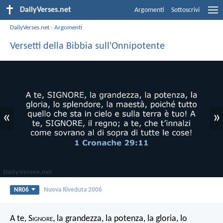
DailyVerses.net
Argomenti
Sottoscrivi
DailyVerses.net
›
Argomenti
Versetti della Bibbia sull'Onnipotente
«
»
NR06
Nuova Riveduta 2006
A te, S
ignore
, la grandezza, la potenza, la gloria, lo