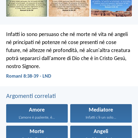
Infatti io sono persuaso che né morte né vita né angeli
né principati né potenze né cose presenti né cose
future, né altezze né profondità, né alcun'altra creatura
potrà separarci dall'amore di Dio che è in Cristo Gesú,
nostro Signore.
Romani 8:38-39 - LND
Argomenti correlati
Amore
Mediatore
L’amore è paziente, è...
Infatti c’è un solo...
Morte
Angeli