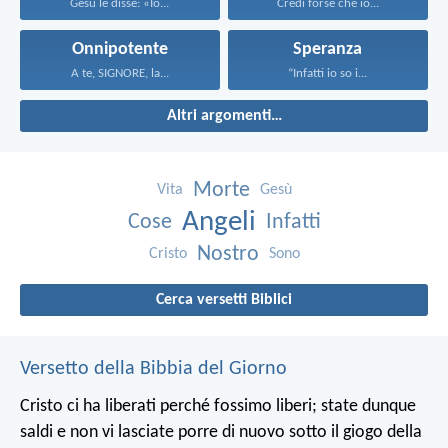
Gesù le disse: «Io...
Credi forse che io...
Onnipotente
Speranza
A te, SIGNORE, la...
“Infatti io so i...
Altri argomenti…
Morte
Vita
Gesù
Angeli
Cose
Infatti
Nostro
Cristo
Sono
Cerca versetti Biblici
Versetto della Bibbia del Giorno
Cristo ci ha liberati perché fossimo liberi; state dunque
saldi e non vi lasciate porre di nuovo sotto il giogo della