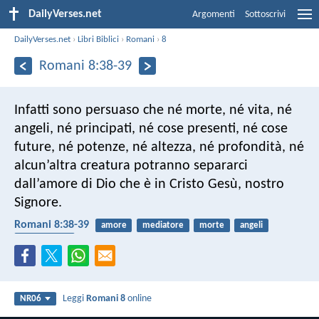
DailyVerses.net
Argomenti
Sottoscrivi
DailyVerses.net
›
Libri Biblici
›
Romani
›
8
Romani 8:38-39
Infatti sono persuaso che né morte, né vita, né
angeli, né principati, né cose presenti, né cose
future, né potenze, né altezza, né profondità, né
alcun’altra creatura potranno separarci
dall’amore di Dio che è in Cristo Gesù, nostro
Signore.
Romani 8:38-39
amore
mediatore
morte
angeli
onnipotente
Leggi
Romani 8
online
NR06