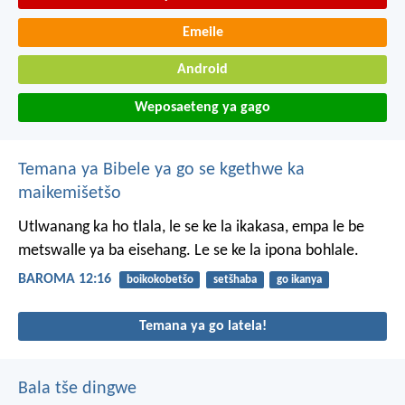
Emeile
Android
Weposaeteng ya gago
Temana ya Bibele ya go se kgethwe ka
maikemišetšo
Utlwanang ka ho tlala, le se ke la ikakasa, empa le be
metswalle ya ba eisehang. Le se ke la ipona bohlale.
BAROMA 12:16
boikokobetšo
setšhaba
go ikanya
Temana ya go latela!
Bala tše dingwe