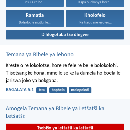
Jesu a re ho...
Kapa o lekanya hore...
Ramatla
Kholofelo
Boholo, le matla, le...
‘Ke tseba merero eo...
Dihlogotaba tše dingwe
Temana ya Bibele ya lehono
Kreste o re lokolotse, hore re fele re be le bolokolohi.
Tiisetsang ke hona, mme le se ke la dumela ho boela le
jariswa joko ya bokgoba.
BAGALATA 5:1
Jesu
bophelo
molopolodi
Amogela Temana ya Bibele ya Letšatši ka
Letšatši:
Tsebišo ya letšatši ka letšatši