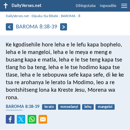
DailyVerses.net
Dihlogotaba
Ingwadiše
DailyVerses.net
›
Dipuku tša Bibele
›
BAROMA
›
8
BAROMA 8:38-39
Ke kgodisehile hore leha e le lefu kapa bophelo,
leha e le mangeloi, leha e le meya e meng e
busang kapa e matla, leha e le tse teng kapa tse
tlang ho ba teng, leha e le tse hodimo kapa tse
tlase, leha e le sebopuwa sefe kapa sefe, di ke ke
tsa re arohanya le lerato la Modimo, leo a re
bontshitseng lona ka Kreste Jesu, Morena wa
rona.
BAROMA 8:38-39
lerato
mmoelanyi
lehu
mangeloi
ramatla