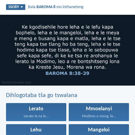
Bala
BAROMA 8
mo inthaneteng
SSO89
Dihlogotaba tša go tswalana
Lerato
Mmoelanyi
Lerato le na le...
Modimo o mong, le...
Lehu
Mangeloi