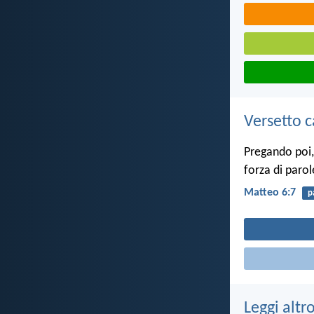
Versetto c
Pregando poi,
forza di parol
Matteo 6:7
p
Leggi altr