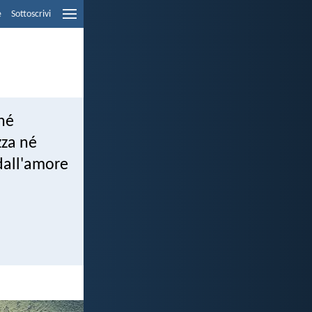
e
Sottoscrivi
 né
zza né
 dall'amore