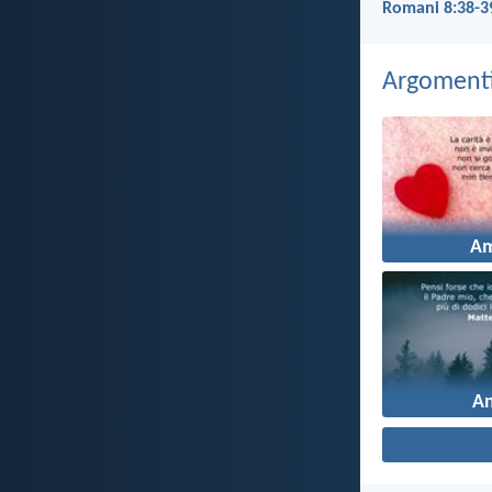
Romani 8:38-3
Argomenti 
A
An