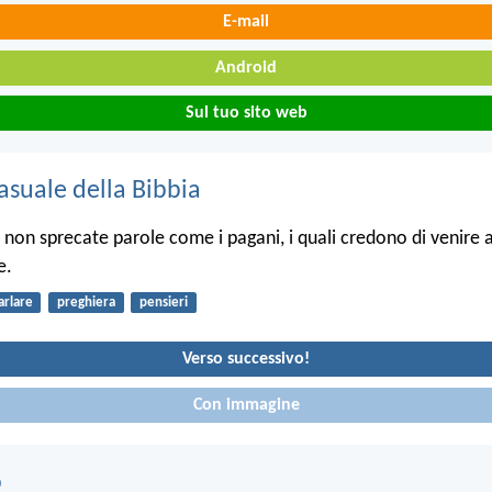
E-mail
Android
Sul tuo sito web
asuale della Bibbia
 non sprecate parole come i pagani, i quali credono di venire a
e.
arlare
preghiera
pensieri
Verso successivo!
Con immagine
o