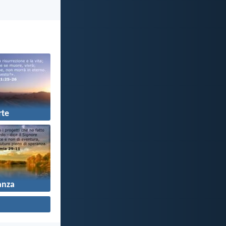
te
anza