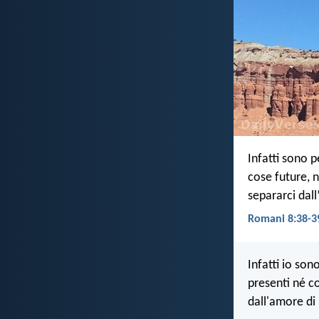
Infatti sono p
cose future, 
separarci dall
Romani 8:38-3
Infatti io so
presenti né co
dall'amore di 