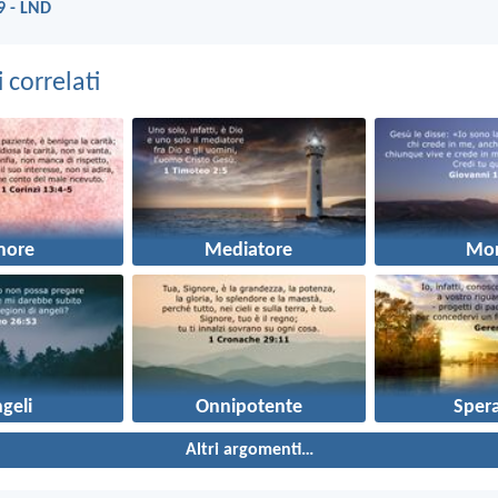
9 - LND
correlati
more
Mediatore
Mor
geli
Onnipotente
Sper
Altri argomenti…