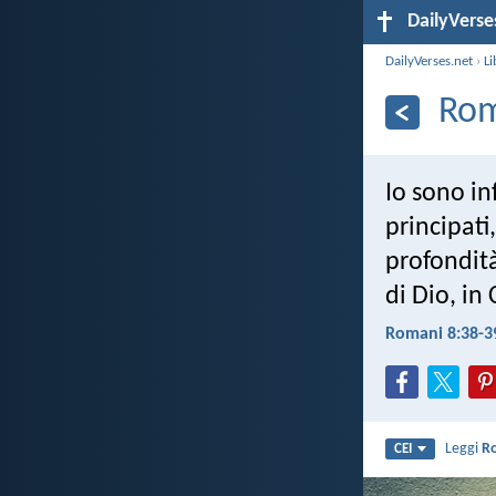
DailyVerse
DailyVerses.net
›
Li
Rom
Io sono in
principati
profondità
di Dio, in
Romani 8:38-3
Leggi
R
CEI