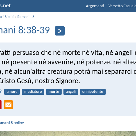
s.net
Argomenti
Versetto Casual
bri Biblici
›
Romani
›
8
ani 8:38-39
fatti persuaso che né morte né vita, né angeli
, né presente né avvenire, né potenze, né alte
, né alcun'altra creatura potrà mai separarci
 Cristo Gesù, nostro Signore.
9
amore
mediatore
morte
angeli
onnipotente
omani 8
online