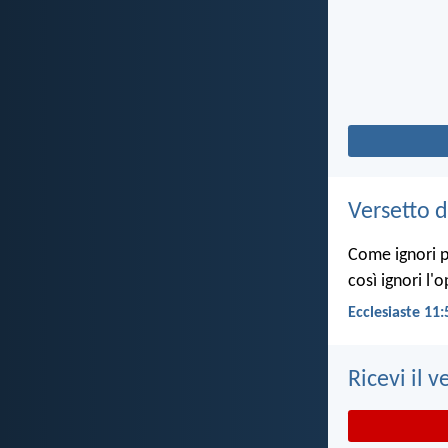
Versetto d
Come ignori pe
così ignori l'
Ecclesiaste 11:
Ricevi il v