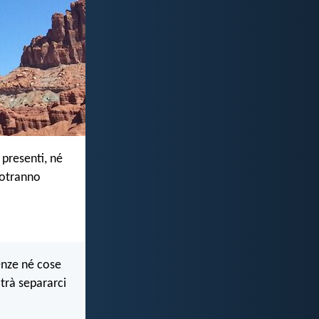
 presenti, né
potranno
enze né cose
otrà separarci