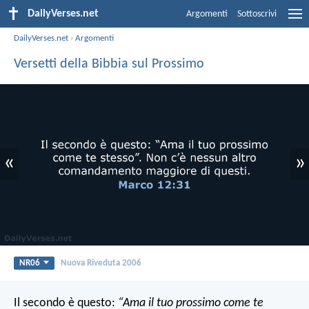
DailyVerses.net
Argomenti
Sottoscrivi
DailyVerses.net
›
Argomenti
Versetti della Bibbia sul Prossimo
«
»
NR06
Nuova Riveduta 2006
Il secondo è questo:
“Ama il tuo prossimo come te