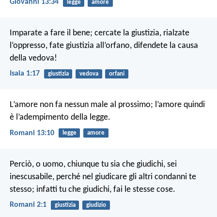
Giovanni 13:34
legge
amore
Imparate a fare il bene;
cercate la giustizia,
rialzate
l’oppresso,
fate giustizia all’orfano,
difendete la causa
della vedova!
Isaia 1:17
giustizia
vedova
orfani
L’amore non fa nessun male al prossimo; l’amore quindi
è l’adempimento della legge.
Romani 13:10
legge
amore
Perciò, o uomo, chiunque tu sia che giudichi, sei
inescusabile, perché nel giudicare gli altri condanni te
stesso; infatti tu che giudichi, fai le stesse cose.
Romani 2:1
giustizia
giudizio