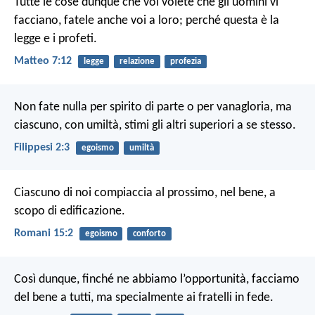
Tutte le cose dunque che voi volete che gli uomini vi
facciano, fatele anche voi a loro; perché questa è la
legge e i profeti.
Matteo 7:12
legge
relazione
profezia
Non fate nulla per spirito di parte o per vanagloria, ma
ciascuno, con umiltà, stimi gli altri superiori a se stesso.
Filippesi 2:3
egoismo
umiltà
Ciascuno di noi compiaccia al prossimo, nel bene, a
scopo di edificazione.
Romani 15:2
egoismo
conforto
Così dunque, finché ne abbiamo l’opportunità, facciamo
del bene a tutti, ma specialmente ai fratelli in fede.