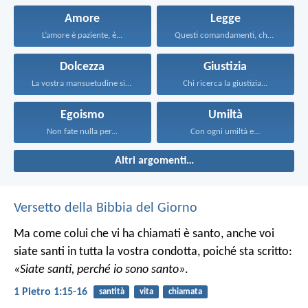
Amore
Legge
L’amore è paziente, è...
Questi comandamenti, che oggi...
Dolcezza
Giustizia
La vostra mansuetudine sia...
Chi ricerca la giustizia...
Egoismo
Umiltà
Non fate nulla per...
Con ogni umiltà e...
Altri argomenti…
Versetto della Bibbia del Giorno
Ma come colui che vi ha chiamati è santo, anche voi
siate santi in tutta la vostra condotta, poiché sta scritto:
«Siate santi, perché io sono santo»
.
1 Pietro 1:15-16
santità
vita
chiamata