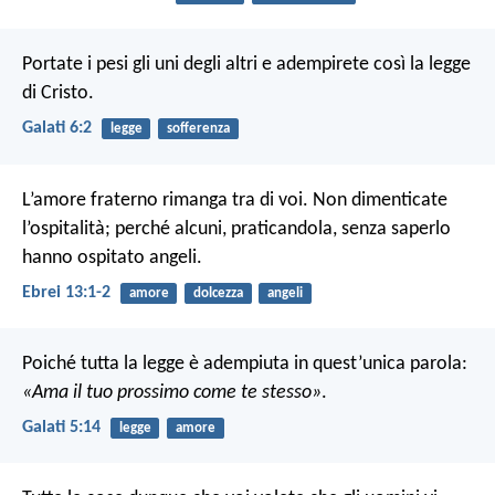
Portate i pesi gli uni degli altri e adempirete così la legge
di Cristo.
Galati 6:2
legge
sofferenza
L’amore fraterno rimanga tra di voi. Non dimenticate
l’ospitalità; perché alcuni, praticandola, senza saperlo
hanno ospitato angeli.
Ebrei 13:1-2
amore
dolcezza
angeli
Poiché tutta la legge è adempiuta in quest’unica parola:
«Ama il tuo prossimo come te stesso»
.
Galati 5:14
legge
amore