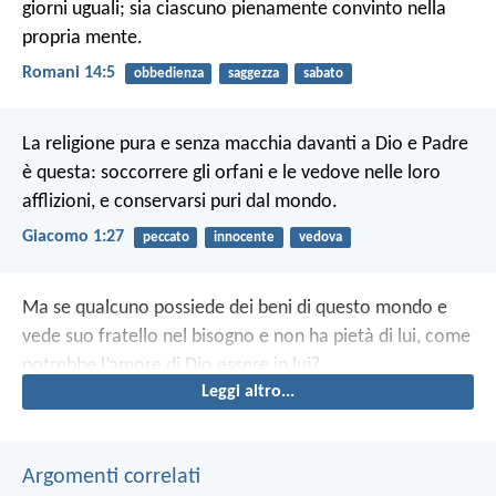
giorni uguali; sia ciascuno pienamente convinto nella
propria mente.
Romani 14:5
obbedienza
saggezza
sabato
La religione pura e senza macchia davanti a Dio e Padre
è questa: soccorrere gli orfani e le vedove nelle loro
afflizioni, e conservarsi puri dal mondo.
Giacomo 1:27
peccato
innocente
vedova
Ma se qualcuno possiede dei beni di questo mondo e
vede suo fratello nel bisogno e non ha pietà di lui, come
potrebbe l’amore di Dio essere in lui?
Leggi altro...
Argomenti correlati