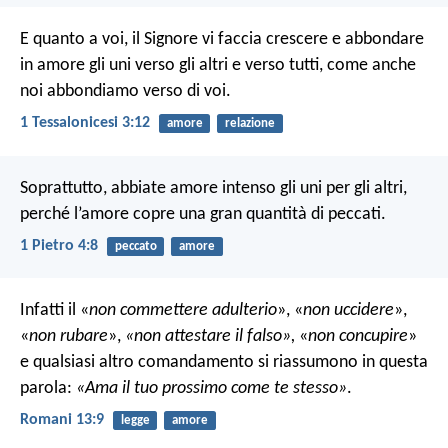
E quanto a voi, il Signore vi faccia crescere e abbondare
in amore gli uni verso gli altri e verso tutti, come anche
noi abbondiamo verso di voi.
1 Tessalonicesi 3:12
amore
relazione
Soprattutto, abbiate amore intenso gli uni per gli altri,
perché l’amore copre una gran quantità di peccati.
1 Pietro 4:8
peccato
amore
Infatti il «
non commettere adulterio
», «
non uccidere
»,
«
non rubare
»,
«
non attestare il falso
»,
«
non concupire
»
e qualsiasi altro comandamento si riassumono in questa
parola:
«Ama il tuo prossimo come te stesso»
.
Romani 13:9
legge
amore