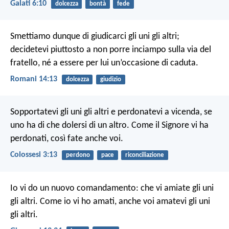
Galati 6:10
dolcezza
bontà
fede
Smettiamo dunque di giudicarci gli uni gli altri;
decidetevi piuttosto a non porre inciampo sulla via del
fratello, né a essere per lui un’occasione di caduta.
Romani 14:13
dolcezza
giudizio
Sopportatevi gli uni gli altri e perdonatevi a vicenda, se
uno ha di che dolersi di un altro. Come il Signore vi ha
perdonati, così fate anche voi.
Colossesi 3:13
perdono
pace
riconciliazione
Io vi do un nuovo comandamento: che vi amiate gli uni
gli altri. Come io vi ho amati, anche voi amatevi gli uni
gli altri.