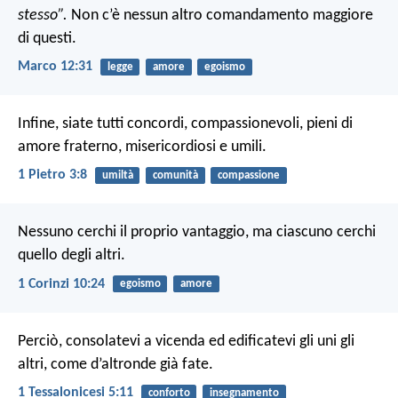
stesso”.
Non c’è nessun altro comandamento maggiore
di questi.
Marco 12:31
legge
amore
egoismo
Infine, siate tutti concordi, compassionevoli, pieni di
amore fraterno, misericordiosi e umili.
1 Pietro 3:8
umiltà
comunità
compassione
Nessuno cerchi il proprio vantaggio, ma ciascuno cerchi
quello degli altri.
1 Corinzi 10:24
egoismo
amore
Perciò, consolatevi a vicenda ed edificatevi gli uni gli
altri, come d’altronde già fate.
1 Tessalonicesi 5:11
conforto
insegnamento