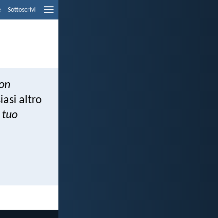
e
Sottoscrivi
on
iasi altro
 tuo