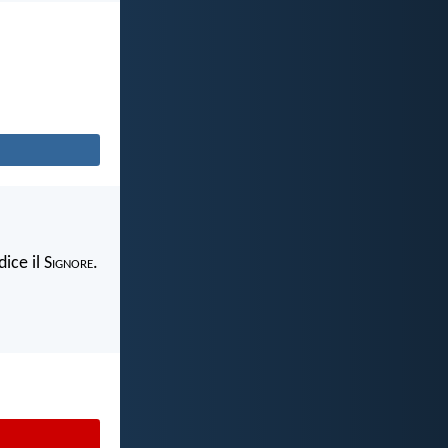
ice il S
ignore
.