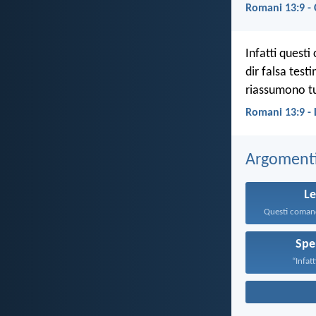
Romani 13:9 - 
Infatti quest
dir falsa tes
riassumono tu
Romani 13:9 -
Argomenti 
L
Spe
“Infatti