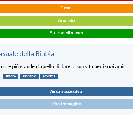
E-mail
Android
Sul tuo sito web
asuale della Bibbia
re più grande di quello di dare la sua vita per i suoi amici.
3
amore
sacrificio
amicizia
Verso successivo!
Con immagine
o