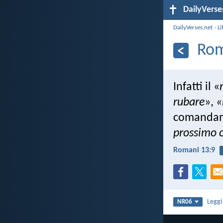
DailyVerse
DailyVerses.net
›
Li
Rom
Infatti il «
rubare
»,
«
comandame
prossimo 
Romani 13:9
Legg
NR06