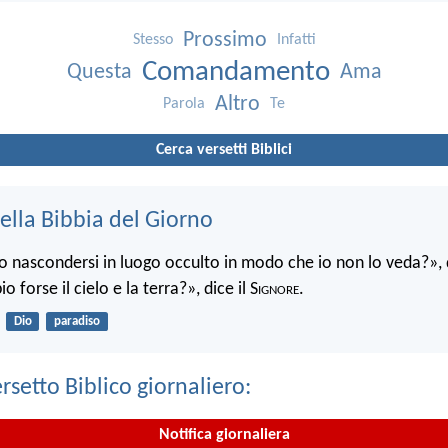
Prossimo
Stesso
Infatti
Comandamento
Questa
Ama
Altro
Parola
Te
Cerca versetti Biblici
ella Bibbia del Giorno
 nascondersi in luogo occulto in modo che io non lo veda?», d
 forse il cielo e la terra?», dice il S
ignore
.
Dio
paradiso
ersetto Biblico giornaliero:
Notifica giornaliera