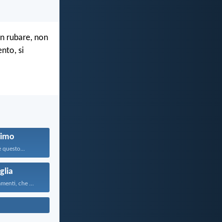
n rubare, non
nto, si
simo
 questo...
glia
Questi comandamenti, che oggi...