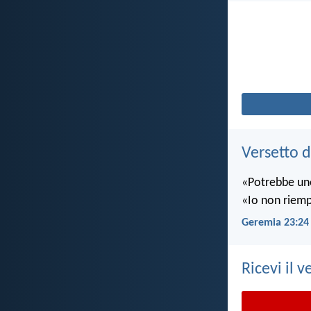
Versetto d
«Potrebbe uno
«Io non riempio
Geremia 23:24
Ricevi il v