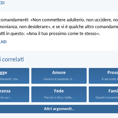
CEI
i comandamenti: «Non commettere adulterio, non uccidere, no
timonianza, non desiderare», e se vi è qualche altro comandame
tti in questo: «Ama il tuo prossimo come te stesso».
 LND
correlati
egge
Amore
Pros
Questi comandamenti, che oggi...
L’amore è paziente, è...
Il secondo è
ranza
Fede
Fami
 io so i...
Perciò vi dico: tutte...
Altri argomenti…