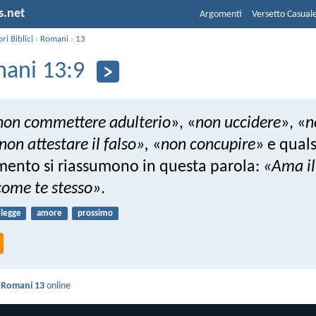
s.net
Argomenti
Versetto Casual
bri Biblici
›
Romani
›
13
ani 13:9
non commettere adulterio
», «
non uccidere
», «
n
non attestare il falso
»,
«
non concupire
» e quals
nto si riassumono in questa parola:
«Ama il
come te stesso»
.
legge
amore
prossimo
i
Romani 13
online