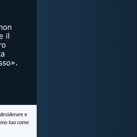
 desiderare
e
simo tuo come