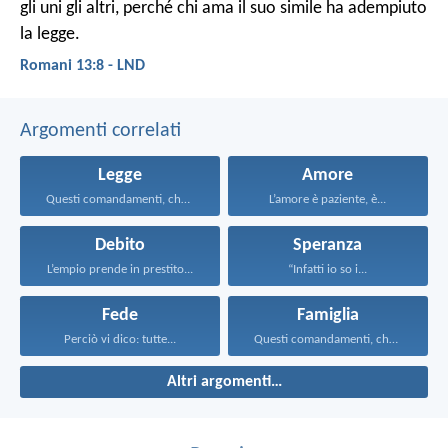
gli uni gli altri, perché chi ama il suo simile ha adempiuto
la legge.
Romani 13:8 - LND
Argomenti correlati
Legge
Amore
Questi comandamenti, che oggi...
L’amore è paziente, è...
Debito
Speranza
L’empio prende in prestito...
“Infatti io so i...
Fede
Famiglia
Perciò vi dico: tutte...
Questi comandamenti, che oggi...
Altri argomenti…