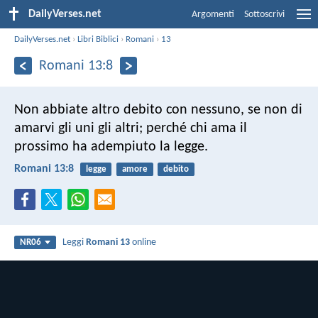
DailyVerses.net
Argomenti
Sottoscrivi
DailyVerses.net
›
Libri Biblici
›
Romani
›
13
Romani 13:8
Non abbiate altro debito con nessuno, se non di
amarvi gli uni gli altri; perché chi ama il
prossimo ha adempiuto la legge.
Romani 13:8
legge
amore
debito
Leggi
Romani 13
online
NR06