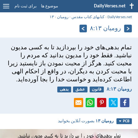
DailyVerses.net
موضوع ها
برای ثبت نام
DailyVerses.net
›
کتابهای کتاب مقدس
›
رومیان
›
۱۳
رومیان ۱۳:‏۸
تمام بدهی‌های خود را بپردازيد تا به كسی مديون
نباشيد. فقط خود را مديون بدانيد كه مردم را
محبت كنيد. هرگز از محبت نمودن باز نايستيد زيرا
با محبت كردن به ديگران، در واقع از احكام الهی
اطاعت كرده‌ايد و خواست خدا را بجا آورده‌ايد.
رومیان ۱۳:‏۸
قانون
عشق
بدهی
رومیان ۱۳
بصورت آنلاین بخوانید
PCB