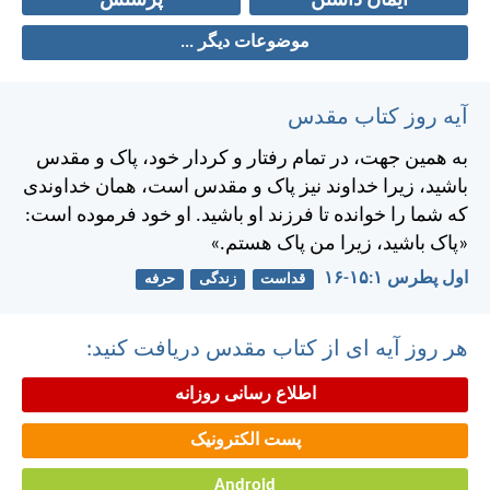
ایمان داشتن
پرستش
موضوعات دیگر ...
آیه روز کتاب مقدس
به همين جهت، در تمام رفتار و كردار خود، پاک و مقدس
باشيد، زيرا خداوند نيز پاک و مقدس است، همان خداوندی
كه شما را خوانده تا فرزند او باشيد. او خود فرموده است:
«پاک باشيد، زيرا من پاک هستم.»
اول پطرس ۱:‏۱۵-‏۱۶
قداست
زندگی
حرفه
هر روز آیه ای از کتاب مقدس دریافت کنید:
اطلاع رسانی روزانه
پست الکترونیک
Android