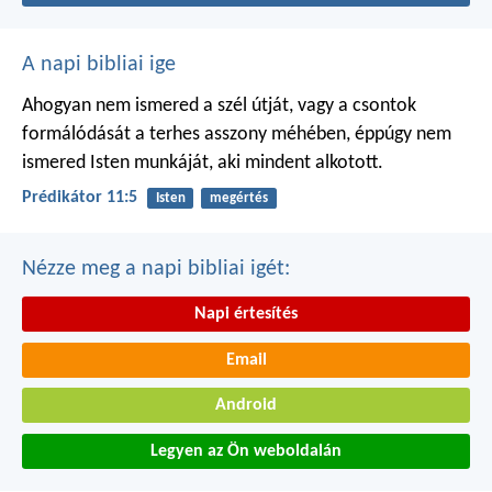
A napi bibliai ige
Ahogyan nem ismered a szél útját,
vagy a csontok
formálódását
a terhes asszony méhében,
éppúgy nem
ismered Isten munkáját,
aki mindent alkotott.
Prédikátor 11:5
Isten
megértés
Nézze meg a napi bibliai igét:
Napi értesítés
Email
Android
Legyen az Ön weboldalán