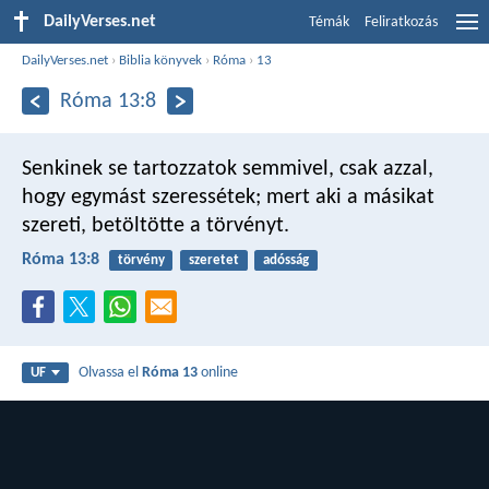
DailyVerses.net
Témák
Feliratkozás
DailyVerses.net
›
Biblia könyvek
›
Róma
›
13
Róma 13:8
Senkinek se tartozzatok semmivel, csak azzal,
hogy egymást szeressétek; mert aki a másikat
szereti, betöltötte a törvényt.
Róma 13:8
törvény
szeretet
adósság
Olvassa el
Róma 13
online
UF