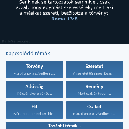
Kapcsolódó témák
Törvény
Szeretet
Maradjanak a szívedben azok...
A szeretet türelmes, jóságos...
Adósság
Remény
Kölcsönt kér a bűnös...
Mert csak én tudom...
Hit
Család
Ezért mondom nektek: higgyétek...
Maradjanak a szívedben azok...
További témák...