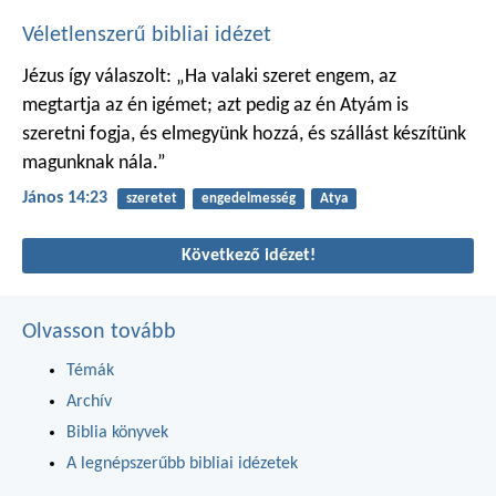
Véletlenszerű bibliai idézet
Jézus így válaszolt: „Ha valaki szeret engem, az
megtartja az én igémet; azt pedig az én Atyám is
szeretni fogja, és elmegyünk hozzá, és szállást készítünk
magunknak nála.”
János 14:23
szeretet
engedelmesség
Atya
Következő idézet!
Olvasson tovább
Témák
Archív
Biblia könyvek
A legnépszerűbb bibliai idézetek