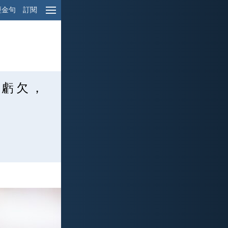
經金句
訂閱
 虧 欠 ，