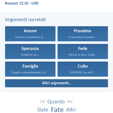
Romani 12:10 - LND
Argomenti correlati
Amore
Prossimo
L’amore è paziente, è...
Il secondo è questo...
Speranza
Fede
“Infatti io so i...
Perciò vi dico: tutte...
Famiglia
Culto
Questi comandamenti, che oggi...
SIGNORE, tu sei il...
Altri argomenti…
Quanto
Gli
Per
Fate
Siate
Altri